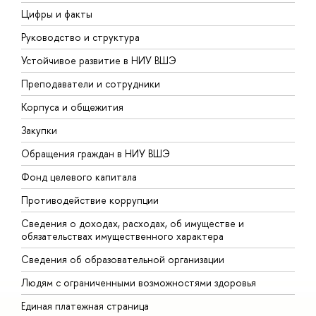
Цифры и факты
Л
Руководство и структура
Д
Устойчивое развитие в НИУ ВШЭ
О
Преподаватели и сотрудники
П
Корпуса и общежития
В
Закупки
П
Обращения граждан в НИУ ВШЭ
А
Фонд целевого капитала
Д
Противодействие коррупции
Ц
Сведения о доходах, расходах, об имуществе и
Б
обязательствах имущественного характера
О
Сведения об образовательной организации
О
Людям с ограниченными возможностями здоровья
Единая платежная страница