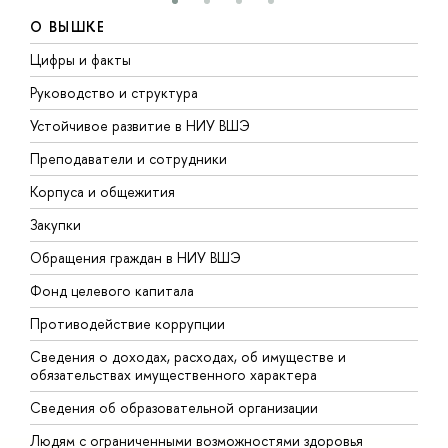
О ВЫШКЕ
Цифры и факты
Л
Руководство и структура
Д
Устойчивое развитие в НИУ ВШЭ
О
Преподаватели и сотрудники
П
Корпуса и общежития
В
Закупки
П
Обращения граждан в НИУ ВШЭ
А
Фонд целевого капитала
Д
Противодействие коррупции
Ц
Сведения о доходах, расходах, об имуществе и
Б
обязательствах имущественного характера
О
Сведения об образовательной организации
О
Людям с ограниченными возможностями здоровья