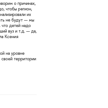
оворим о причинах,
о, чтобы регион,
нализировали их
ать не будут — мы
 что детей надо
ий вуз и т.д. — да,
ла Ксения
ой на уровне
» своей территории