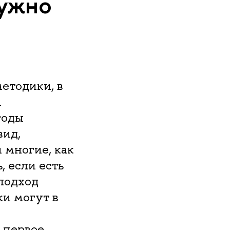
нужно
етодики, в
и
годы
вид,
 многие, как
, если есть
подход
ки могут в
 первое