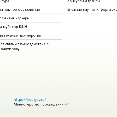
нтура
Конкурсы и гранты
ительное образование
Внешние научно-информаци
развития карьеры
-инкубатор ВШЭ
вательные партнерства
ая связь и взаимодействие с
телями услуг
https://edu.gov.ru/
Министерство просвещения РФ