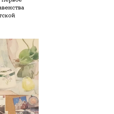
авенства
тской