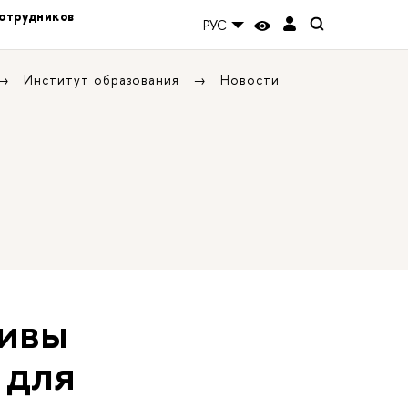
отрудников
РУС
Институт образования
Новости
ливы
 для