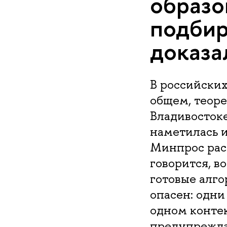
образо
подбир
доказа
В российских
общем, теоре
Владивостоке
наметилась и
Минпрос расс
говорится, во
готовые алго
опасен: одни
одном контек
предупрежда