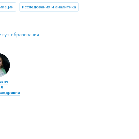
икации
исследования и аналитика
итут образования
ович
ия
сандровна