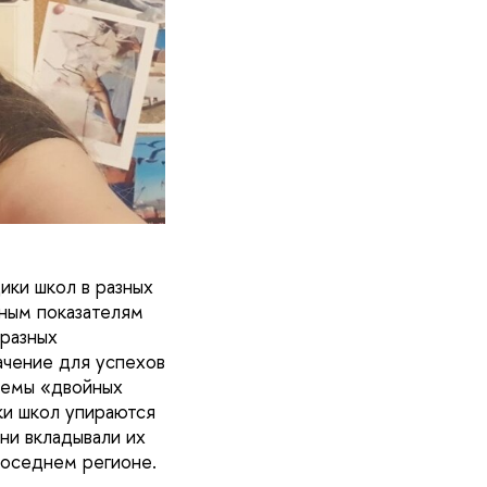
ики школ в разных
ьным показателям
 разных
ачение для успехов
стемы «двойных
ки школ упираются
 ни вкладывали их
соседнем регионе.