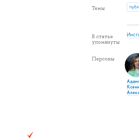
публ
Темы
Инст
В статье
упомянуты
Персоны
Адам
Ксен
Алек