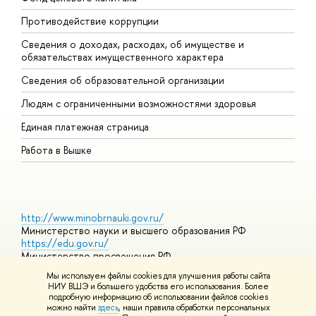
Противодействие коррупции
Ц
Сведения о доходах, расходах, об имуществе и
Б
обязательствах имущественного характера
О
Сведения об образовательной организации
О
Людям с ограниченными возможностями здоровья
Единая платежная страница
Работа в Вышке
http://www.minobrnauki.gov.ru/
Министерство науки и высшего образования РФ
https://edu.gov.ru/
Министерство просвещения РФ
https://elearning.hse.ru/mooc
Мы используем файлы cookies для улучшения работы сайта
Массовые открытые онлайн-курсы
НИУ ВШЭ и большего удобства его использования. Более
подробную информацию об использовании файлов cookies
можно найти
здесь
, наши правила обработки персональных