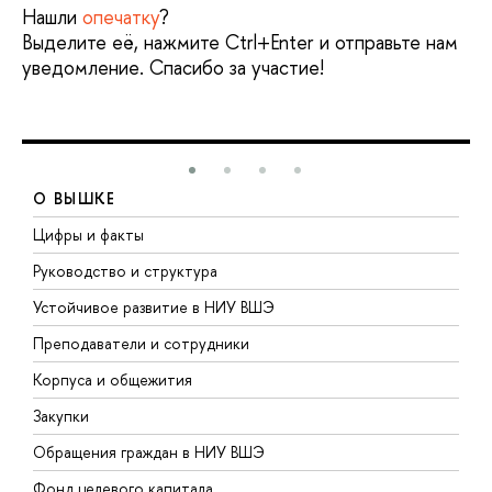
Нашли
опечатку
?
Выделите её, нажмите Ctrl+Enter и отправьте нам
уведомление. Спасибо за участие!
О ВЫШКЕ
Цифры и факты
Л
Руководство и структура
Д
Устойчивое развитие в НИУ ВШЭ
О
Преподаватели и сотрудники
П
Корпуса и общежития
В
Закупки
П
Обращения граждан в НИУ ВШЭ
А
Фонд целевого капитала
Д