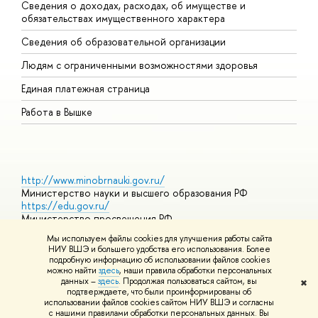
Сведения о доходах, расходах, об имуществе и
Б
обязательствах имущественного характера
О
Сведения об образовательной организации
О
Людям с ограниченными возможностями здоровья
Единая платежная страница
Работа в Вышке
http://www.minobrnauki.gov.ru/
Министерство науки и высшего образования РФ
https://edu.gov.ru/
Министерство просвещения РФ
https://elearning.hse.ru/mooc
Мы используем файлы cookies для улучшения работы сайта
Массовые открытые онлайн-курсы
НИУ ВШЭ и большего удобства его использования. Более
подробную информацию об использовании файлов cookies
можно найти
здесь
, наши правила обработки персональных
данных –
здесь
. Продолжая пользоваться сайтом, вы
✖
© НИУ ВШЭ 1993–2026
Адреса и контакты
Условия
подтверждаете, что были проинформированы об
использования материалов
Политика конфиденциальности
Карта
использовании файлов cookies сайтом НИУ ВШЭ и согласны
сайта
с нашими правилами обработки персональных данных. Вы