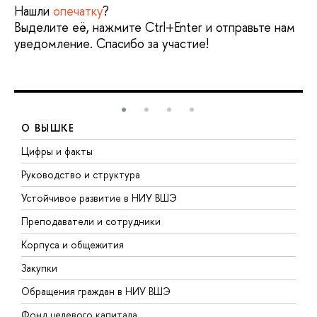
Нашли
опечатку
?
Выделите её, нажмите Ctrl+Enter и отправьте нам
уведомление. Спасибо за участие!
О ВЫШКЕ
Цифры и факты
Л
Руководство и структура
Д
Устойчивое развитие в НИУ ВШЭ
О
Преподаватели и сотрудники
П
Корпуса и общежития
В
Закупки
П
Обращения граждан в НИУ ВШЭ
А
Фонд целевого капитала
Д