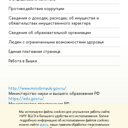
Противодействие коррупции
Ц
Сведения о доходах, расходах, об имуществе и
Б
обязательствах имущественного характера
О
Сведения об образовательной организации
О
Людям с ограниченными возможностями здоровья
Единая платежная страница
Работа в Вышке
http://www.minobrnauki.gov.ru/
Министерство науки и высшего образования РФ
https://edu.gov.ru/
Министерство просвещения РФ
https://elearning.hse.ru/mooc
Мы используем файлы cookies для улучшения работы сайта
Массовые открытые онлайн-курсы
НИУ ВШЭ и большего удобства его использования. Более
подробную информацию об использовании файлов cookies
можно найти
здесь
, наши правила обработки персональных