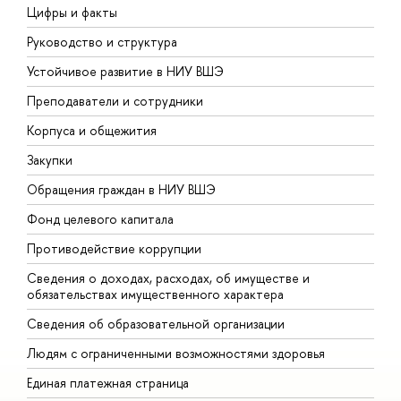
Цифры и факты
Л
Руководство и структура
Д
Устойчивое развитие в НИУ ВШЭ
О
Преподаватели и сотрудники
П
Корпуса и общежития
В
Закупки
П
Обращения граждан в НИУ ВШЭ
А
Фонд целевого капитала
Д
Противодействие коррупции
Ц
Сведения о доходах, расходах, об имуществе и
Б
обязательствах имущественного характера
О
Сведения об образовательной организации
О
Людям с ограниченными возможностями здоровья
Единая платежная страница