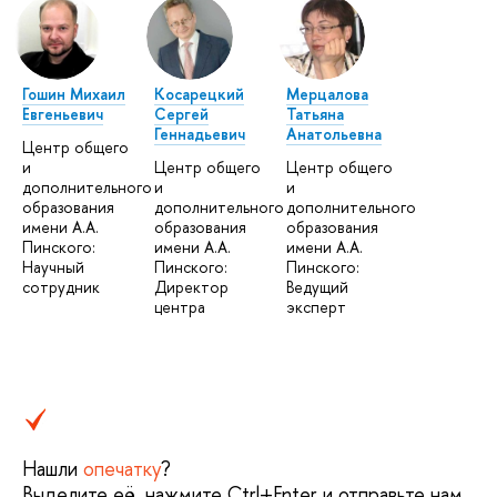
Гошин Михаил
Косарецкий
Мерцалова
Евгеньевич
Сергей
Татьяна
Геннадьевич
Анатольевна
Центр общего
и
Центр общего
Центр общего
дополнительного
и
и
образования
дополнительного
дополнительного
имени А.А.
образования
образования
Пинского:
имени А.А.
имени А.А.
Научный
Пинского:
Пинского:
сотрудник
Директор
Ведущий
центра
эксперт
Нашли
опечатку
?
Выделите её, нажмите Ctrl+Enter и отправьте нам