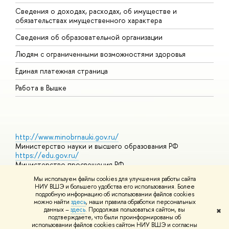
Сведения о доходах, расходах, об имуществе и
Б
обязательствах имущественного характера
О
Сведения об образовательной организации
О
Людям с ограниченными возможностями здоровья
Единая платежная страница
Работа в Вышке
http://www.minobrnauki.gov.ru/
Министерство науки и высшего образования РФ
https://edu.gov.ru/
Министерство просвещения РФ
https://elearning.hse.ru/mooc
Мы используем файлы cookies для улучшения работы сайта
Массовые открытые онлайн-курсы
НИУ ВШЭ и большего удобства его использования. Более
подробную информацию об использовании файлов cookies
можно найти
здесь
, наши правила обработки персональных
данных –
здесь
. Продолжая пользоваться сайтом, вы
✖
© НИУ ВШЭ 1993–2026
Адреса и контакты
Условия
подтверждаете, что были проинформированы об
использования материалов
Политика конфиденциальности
Карта
использовании файлов cookies сайтом НИУ ВШЭ и согласны