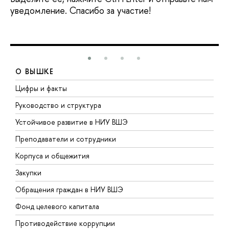
уведомление. Спасибо за участие!
О ВЫШКЕ
Цифры и факты
Л
Руководство и структура
Д
Устойчивое развитие в НИУ ВШЭ
О
Преподаватели и сотрудники
П
Корпуса и общежития
В
Закупки
П
Обращения граждан в НИУ ВШЭ
А
Фонд целевого капитала
Д
Противодействие коррупции
Ц