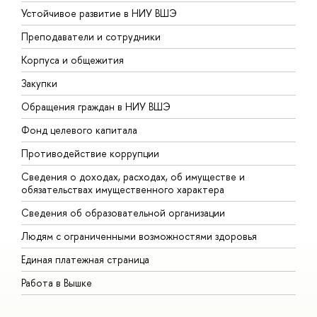
Устойчивое развитие в НИУ ВШЭ
О
Преподаватели и сотрудники
П
Корпуса и общежития
В
Закупки
П
Обращения граждан в НИУ ВШЭ
А
Фонд целевого капитала
Д
Противодействие коррупции
Ц
Сведения о доходах, расходах, об имуществе и
Б
обязательствах имущественного характера
О
Сведения об образовательной организации
О
Людям с ограниченными возможностями здоровья
Единая платежная страница
Работа в Вышке