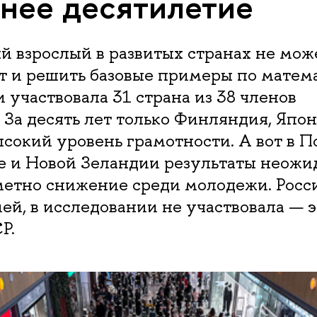
нее десятилетие
 взрослый в развитых странах не мож
т и решить базовые примеры по матема
 участвовала 31 страна из 38 членов
 За десять лет только Финляндия, Япо
сокий уровень грамотности. А вот в П
 и Новой Зеландии результаты неожи
етно снижение среди молодежи. Росси
ей, в исследовании не участвовала — 
Р.