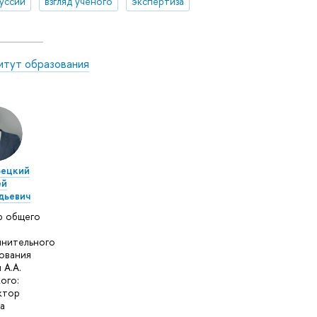
уссии
взгляд ученого
экспертиза
итут образования
рецкий
ей
дьевич
р общего
нительного
ования
 А.А.
ого:
ктор
а