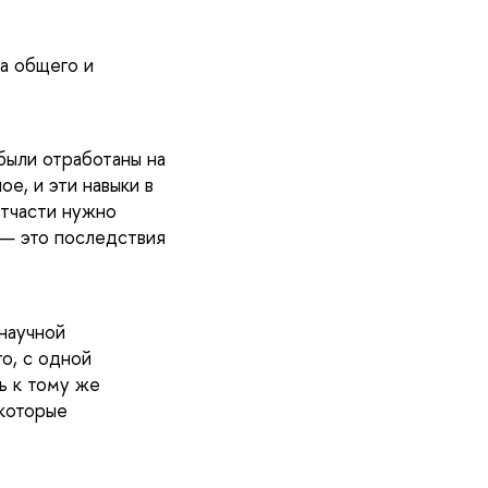
а общего и
были отработаны на
е, и эти навыки в
отчасти нужно
 — это последствия
научной
о, с одной
ь к тому же
которые