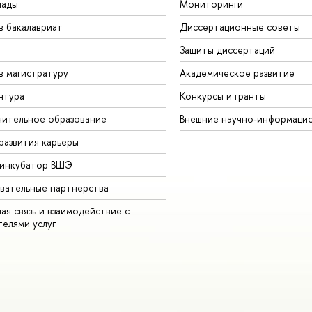
иады
Мониторинги
в бакалавриат
Диссертационные советы
Защиты диссертаций
в магистратуру
Академическое развитие
нтура
Конкурсы и гранты
ительное образование
Внешние научно-информаци
развития карьеры
-инкубатор ВШЭ
вательные партнерства
ая связь и взаимодействие с
телями услуг