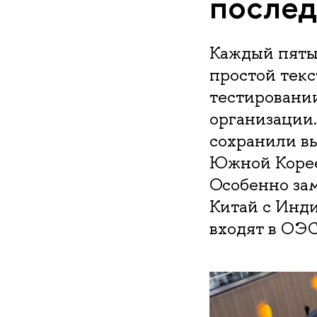
послед
Каждый пятый
простой текс
тестировании
организации.
сохранили вы
Южной Корее
Особенно зам
Китай с Инди
входят в ОЭС