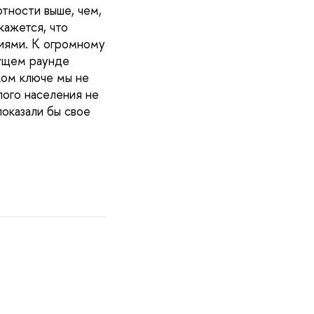
тности выше, чем,
кажется, что
циями. К огромному
дущем раунде
ком ключе мы не
лого населения не
показали бы свое