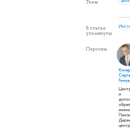
диск
Темы
Инст
В статье
упомянуты
Персоны
Коса
Серг
Генна
Цент
и
допол
образ
имени
Пинск
Дире
центр