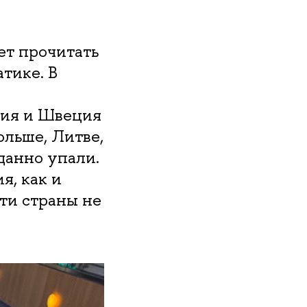
ет прочитать
тике. В
ния и Швеция
ольше, Литве,
данно упали.
я, как и
эти страны не