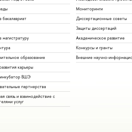
иады
Мониторинги
в бакалавриат
Диссертационные советы
Защиты диссертаций
в магистратуру
Академическое развитие
нтура
Конкурсы и гранты
ительное образование
Внешние научно-информаци
развития карьеры
-инкубатор ВШЭ
вательные партнерства
ая связь и взаимодействие с
телями услуг