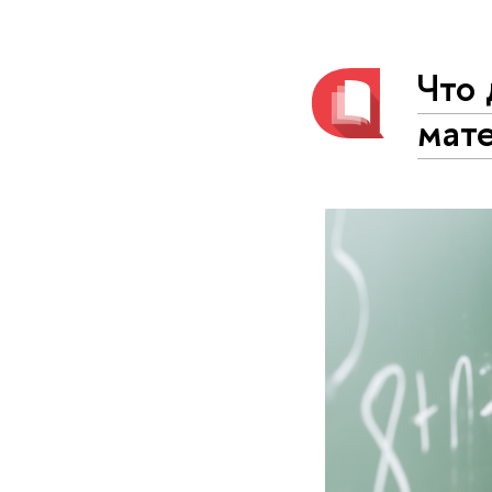
Что 
мат