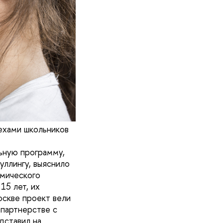
пехами школьников
ьную программу,
уллингу, выяснило
мического
15 лет, их
оскве проект вели
партнерстве с
дставил на