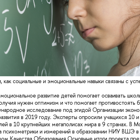
, как социальные и эмоциональные навыки связаны с ус
эмоциональное развитие детей помогает осваивать школ
олучия нужен оптимизм и что помогает противостоять б
народное исследование под эгидой Организации эконо
азвития в 2019 году. Эксперты опросили учащихся 10 и 
лей в 10 крупнейших мегаполисах мира в 9 странах. В М
 психометрики и измерений в образовании НИУ ВШЭ в 
ом Качества Образования Основные итоги проекта пре