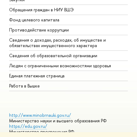
Обращения граждан в НИУ ВШЭ
А
Фонд целевого капитала
Д
Противодействие коррупции
Ц
Сведения о доходах, расходах, об имуществе и
Б
обязательствах имущественного характера
О
Сведения об образовательной организации
О
Людям с ограниченными возможностями здоровья
Единая платежная страница
Работа в Вышке
http://www.minobrnauki.gov.ru/
Министерство науки и высшего образования РФ
https://edu.gov.ru/
Министерство просвещения РФ