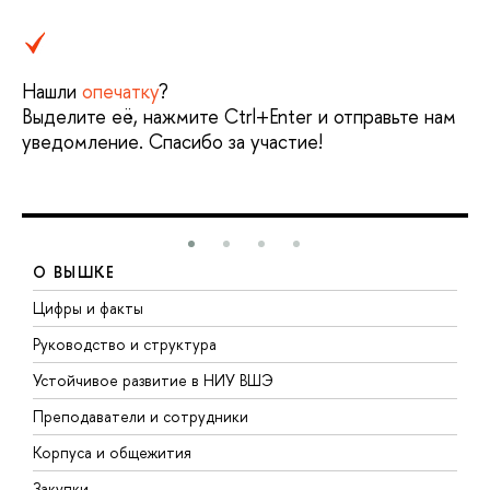
Нашли
опечатку
?
Выделите её, нажмите Ctrl+Enter и отправьте нам
уведомление. Спасибо за участие!
О ВЫШКЕ
Цифры и факты
Л
Руководство и структура
Д
Устойчивое развитие в НИУ ВШЭ
О
Преподаватели и сотрудники
П
Корпуса и общежития
В
Закупки
П