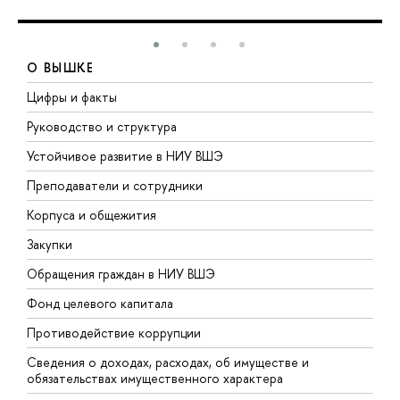
О ВЫШКЕ
Цифры и факты
Л
Руководство и структура
Д
Устойчивое развитие в НИУ ВШЭ
О
Преподаватели и сотрудники
П
Корпуса и общежития
В
Закупки
П
Обращения граждан в НИУ ВШЭ
А
Фонд целевого капитала
Д
Противодействие коррупции
Ц
Сведения о доходах, расходах, об имуществе и
Б
обязательствах имущественного характера
О