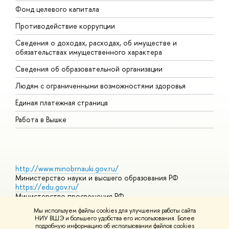
Фонд целевого капитала
Д
Противодействие коррупции
Ц
Сведения о доходах, расходах, об имуществе и
Б
обязательствах имущественного характера
О
Сведения об образовательной организации
О
Людям с ограниченными возможностями здоровья
Единая платежная страница
Работа в Вышке
http://www.minobrnauki.gov.ru/
Министерство науки и высшего образования РФ
https://edu.gov.ru/
Министерство просвещения РФ
https://elearning.hse.ru/mooc
Мы используем файлы cookies для улучшения работы сайта
Массовые открытые онлайн-курсы
НИУ ВШЭ и большего удобства его использования. Более
подробную информацию об использовании файлов cookies