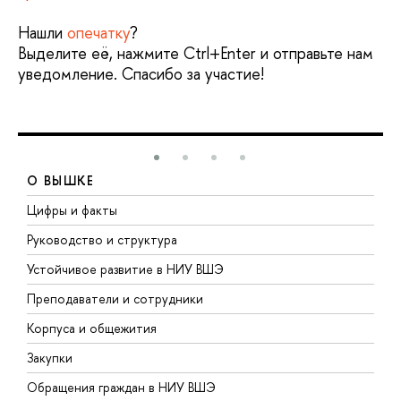
Нашли
опечатку
?
Выделите её, нажмите Ctrl+Enter и отправьте нам
уведомление. Спасибо за участие!
О ВЫШКЕ
Цифры и факты
Л
Руководство и структура
Д
Устойчивое развитие в НИУ ВШЭ
О
Преподаватели и сотрудники
П
Корпуса и общежития
В
Закупки
П
Обращения граждан в НИУ ВШЭ
А