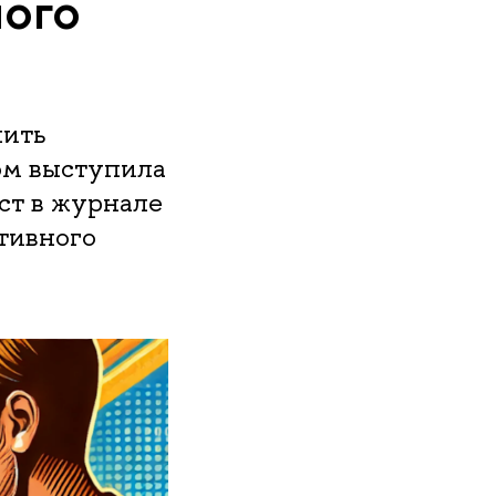
ного
нить
ом выступила
ст в журнале
тивного