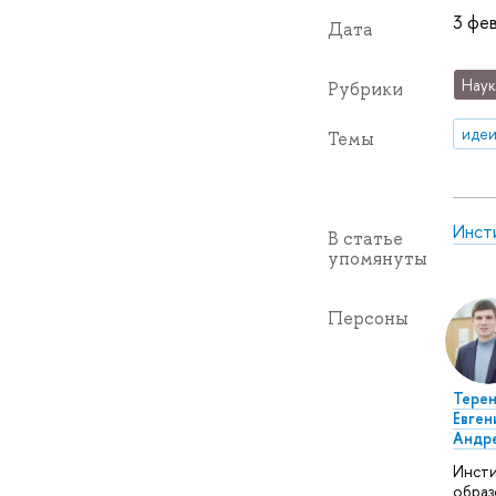
3 фев
Дата
Наук
Рубрики
идеи
Темы
Инст
В статье
упомянуты
Персоны
Терен
Евген
Андр
Инст
образ