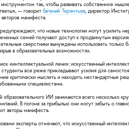
м инструментом так, чтобы развивать собственное мышле
ответы», — говорит
Евгений Терентьев
, директор Инстит
авторов манифеста.
редупреждают, что новые технологии могут усилить не
еченных семей получают доступ к продвинутым версиям
оятельные сверстники вынуждены использовать только б
азрыв в образовательных возможностях.
иск «интеллектуальной лени»: искусственный интеллект
и студенты все реже прикладывают усилия для самостоя
ние критически мыслить и находить нестандартные ре
ебованными специалистами.
й образовательного ИИ занимаются всего несколько кр
мпаний. В погоне за прибылью они могут забыть о главн
ают авторы манифеста.
зовами эксперты отмечают, что искусственный интеллек