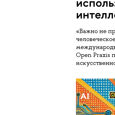
исполь
интелл
«Важно не пр
человеческо
международна
Open Praxis 
искусственно