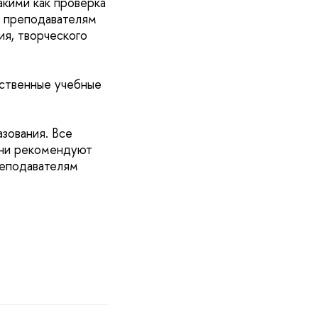
акими как проверка
т преподавателям
ия, творческого
ественные учебные
азования. Все
 Они рекомендуют
реподавателям