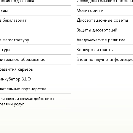
вская подготовка
Исследовательские проекты
иады
Мониторинги
в бакалавриат
Диссертационные советы
Защиты диссертаций
в магистратуру
Академическое развитие
нтура
Конкурсы и гранты
ительное образование
Внешние научно-информаци
развития карьеры
-инкубатор ВШЭ
вательные партнерства
ая связь и взаимодействие с
телями услуг