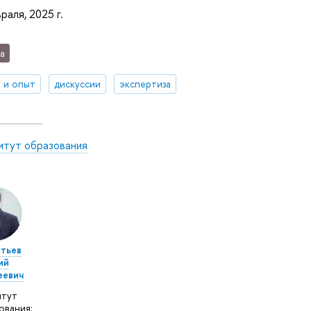
раля, 2025 г.
а
 и опыт
дискуссии
экспертиза
итут образования
тьев
ий
еевич
итут
ования: