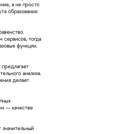
ние, а не просто
ута образования
равенство.
 сервисов, тогда
азовые функции.
 предлагает
тельного анализа.
шения делает
упных
ом — качестве
т значительный