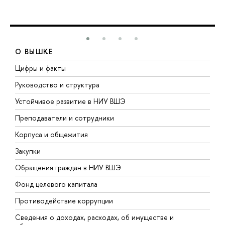
О ВЫШКЕ
Цифры и факты
Л
Руководство и структура
Д
Устойчивое развитие в НИУ ВШЭ
О
Преподаватели и сотрудники
П
Корпуса и общежития
В
Закупки
П
Обращения граждан в НИУ ВШЭ
А
Фонд целевого капитала
Д
Противодействие коррупции
Ц
Сведения о доходах, расходах, об имуществе и
Б