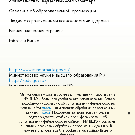
обязательствах имущественного характера
О
Сведения об образовательной организации
О
Людям с ограниченными возможностями здоровья
Единая платежная страница
Работа в Вышке
http://www.minobrnauki.gov.ru/
Министерство науки и высшего образования РФ
https://edu.gov.ru/
Министерство просвещения РФ
https://elearning.hse.ru/mooc
Мы используем файлы cookies для улучшения работы сайта
Массовые открытые онлайн-курсы
НИУ ВШЭ и большего удобства его использования. Более
подробную информацию об использовании файлов cookies
можно найти
здесь
, наши правила обработки персональных
данных –
здесь
. Продолжая пользоваться сайтом, вы
✖
© НИУ ВШЭ 1993–2026
Адреса и контакты
Условия
подтверждаете, что были проинформированы об
использования материалов
Политика конфиденциальности
Карта
использовании файлов cookies сайтом НИУ ВШЭ и согласны
сайта
с нашими правилами обработки персональных данных. Вы
Шрифты HSE Sans и HSE Slab разработаны в
Школе дизайна НИУ
можете отключить файлы cookies в настройках Вашего
ВШЭ