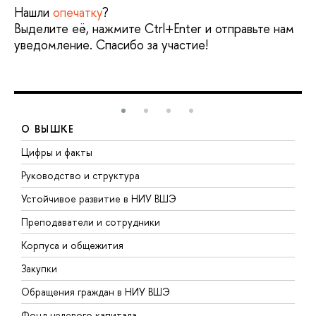
Нашли
опечатку
?
Выделите её, нажмите Ctrl+Enter и отправьте нам
уведомление. Спасибо за участие!
О ВЫШКЕ
Цифры и факты
Л
Руководство и структура
Д
Устойчивое развитие в НИУ ВШЭ
О
Преподаватели и сотрудники
П
Корпуса и общежития
В
Закупки
П
Обращения граждан в НИУ ВШЭ
А
Фонд целевого капитала
Д