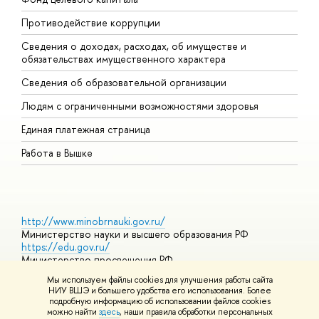
Противодействие коррупции
Ц
Сведения о доходах, расходах, об имуществе и
Б
обязательствах имущественного характера
О
Сведения об образовательной организации
О
Людям с ограниченными возможностями здоровья
Единая платежная страница
Работа в Вышке
http://www.minobrnauki.gov.ru/
Министерство науки и высшего образования РФ
https://edu.gov.ru/
Министерство просвещения РФ
https://elearning.hse.ru/mooc
Мы используем файлы cookies для улучшения работы сайта
Массовые открытые онлайн-курсы
НИУ ВШЭ и большего удобства его использования. Более
подробную информацию об использовании файлов cookies
можно найти
здесь
, наши правила обработки персональных