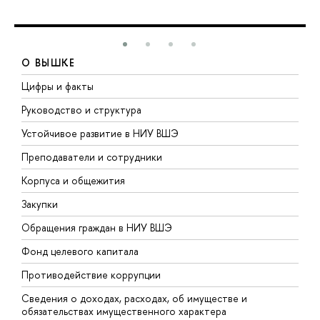
О ВЫШКЕ
Цифры и факты
Л
Руководство и структура
Д
Устойчивое развитие в НИУ ВШЭ
О
Преподаватели и сотрудники
П
Корпуса и общежития
В
Закупки
П
Обращения граждан в НИУ ВШЭ
А
Фонд целевого капитала
Д
Противодействие коррупции
Ц
Сведения о доходах, расходах, об имуществе и
Б
обязательствах имущественного характера