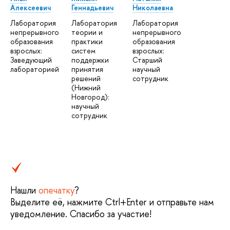
Алексеевич
Геннадьевич
Николаевна
Лаборатория
Лаборатория
Лаборатория
непрерывного
теории и
непрерывного
образования
практики
образования
взрослых:
систем
взрослых:
Заведующий
поддержки
Старший
лабораторией
принятия
научный
решений
сотрудник
(Нижний
Новгород):
научный
сотрудник
Нашли
опечатку
?
Выделите её, нажмите Ctrl+Enter и отправьте нам
уведомление. Спасибо за участие!