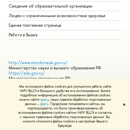
О
Сведения об образовательной организации
О
Людям с ограниченными возможностями здоровья
Единая платежная страница
Работа в Вышке
http://www.minobrnauki.gov.ru/
Министерство науки и высшего образования РФ
https://edu.gov.ru/
Министерство просвещения РФ
https://elearning.hse.ru/mooc
Мы используем файлы cookies для улучшения работы сайта
Массовые открытые онлайн-курсы
НИУ ВШЭ и большего удобства его использования. Более
подробную информацию об использовании файлов cookies
можно найти
здесь
, наши правила обработки персональных
данных –
здесь
. Продолжая пользоваться сайтом, вы
✖
© НИУ ВШЭ 1993–2026
Адреса и контакты
Условия
подтверждаете, что были проинформированы об
использования материалов
Политика конфиденциальности
Карта
использовании файлов cookies сайтом НИУ ВШЭ и согласны
сайта
с нашими правилами обработки персональных данных. Вы
Шрифты HSE Sans и HSE Slab разработаны в
Школе дизайна НИУ
можете отключить файлы cookies в настройках Вашего
ВШЭ
браузера.
Редактору