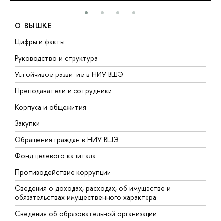
О ВЫШКЕ
Цифры и факты
Л
Руководство и структура
Д
Устойчивое развитие в НИУ ВШЭ
О
Преподаватели и сотрудники
П
Корпуса и общежития
В
Закупки
П
Обращения граждан в НИУ ВШЭ
А
Фонд целевого капитала
Д
Противодействие коррупции
Ц
Сведения о доходах, расходах, об имуществе и
Б
обязательствах имущественного характера
О
Сведения об образовательной организации
О