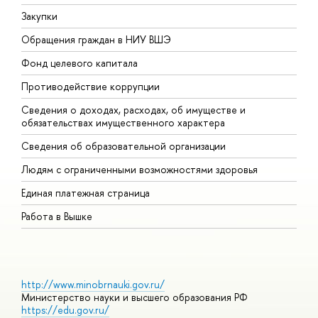
Закупки
П
Обращения граждан в НИУ ВШЭ
А
Фонд целевого капитала
Д
Противодействие коррупции
Ц
Сведения о доходах, расходах, об имуществе и
Б
обязательствах имущественного характера
О
Сведения об образовательной организации
О
Людям с ограниченными возможностями здоровья
Единая платежная страница
Работа в Вышке
http://www.minobrnauki.gov.ru/
Министерство науки и высшего образования РФ
https://edu.gov.ru/