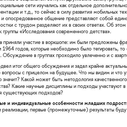
социальные сети изучались как отдельное дополнительн
нтации и т.д., то сейчас в силу развития мобильных те
 и опосредованное общение представляют собой едино
стки с трудом разделяют их в своих ответах. Об этом
ик группы «Исследования современного детства».
а приняли участие в воркшопе: им были предложены фр
 1964 годов, которые необходимо было тегировать, то 
ы. Обсуждение в группах
проходило
увлеченно и с азарт
двел итог общего обсуждения и задал крайне актуальн
 вопросы с прицелом на будущее. Ч
то мы видим и что у
то значит?
Какой может быть методология качественного
тва? Какие научные дисциплины и подходы участвуют в
ия существующих подходов?
ые и индивидуальные особенности младших подрост
и реализации, первые (промежуточные) результаты буд