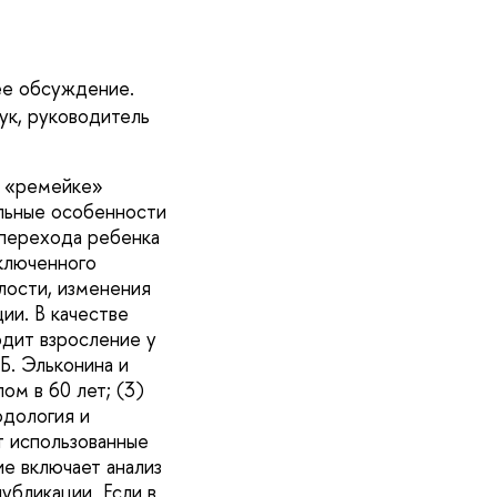
ее обсуждение.
ук,
руководитель
– «ремейке»
альные особенности
перехода ребенка
ключенного
лости, изменения
ии. В качестве
одит взросление у
Б. Эльконина и
ом в 60 лет; (3)
одология и
т использованные
е включает анализ
публикации Если в