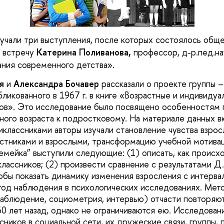
учали три выступления, после которых состоялось общ
а встречу
Катерина Поливанова,
профессор, д-р.пед.на
ния современного детства»
.
я
и
Александра Бочавер
рассказали о проекте группы 
бликованного в 1967 г. в книге «Возрастные и индивиду
ов». Это исследование было посвящено особенностям 
ного возраста к подростковому. На материале данных в
иклассниками авторы изучали становление чувства взрос
стниками и взрослыми, трансформацию учебной мотивац
емейка” выступили следующие: (1) описать, как происх
лассников; (2) произвести сравнение с результатами Д.
обы показать динамику изменения взросления с интервал
од наблюдения в психологических исследованиях. Мет
аблюдение, социометрия, интервью) отчасти повторяю
0 лет назад, однако не ограничиваются ею. Исследовани
сников в социальной сети, их дружеские связи, группы, 