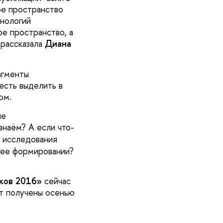
ое пространство
хнологий
е пространство, а
 рассказала
Диана
агменты
есть выделить в
ом.
ые
знаём? А если что-
 исследования
 ее формировании?
ков 2016»
сейчас
ут получены осенью