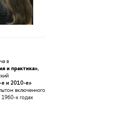
еча
в
ия и практика»
,
ский
-е и 2010-е»
пытом включенного
 1960-х годах