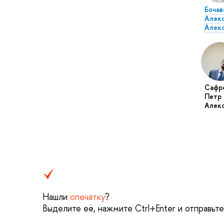
Бочав
Алек
Алек
Сафр
Петр
Алек
Нашли
опечатку
?
Выделите её, нажмите Ctrl+Enter и отправьт