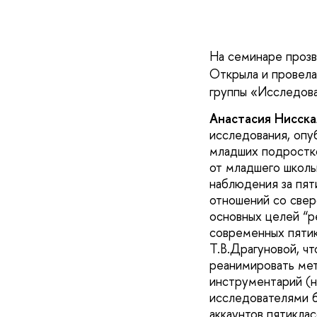
На семинаре прозв
Открыла и провел
группы
«Исследова
Анастасия Нисска
исследования, опу
младших подростк
от младшего школь
наблюдения за пят
отношений со свер
основных целей “р
современных пятик
Т.В.Драгуновой, чт
реанимировать мет
инструментарий (н
исследователями 6
аккаунтов пятиклас