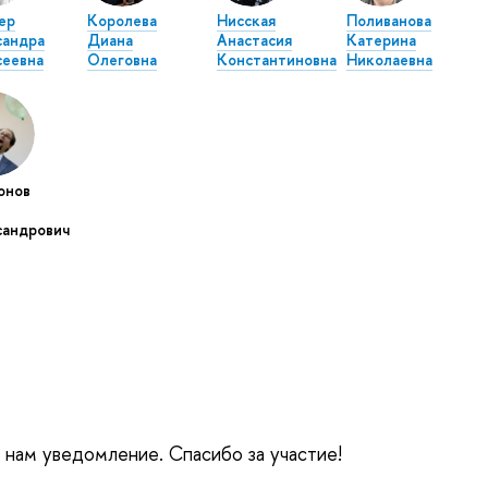
ер
Королева
Нисская
Поливанова
сандра
Диана
Анастасия
Катерина
сеевна
Олеговна
Константиновна
Николаевна
онов
сандрович
е нам уведомление. Спасибо за участие!