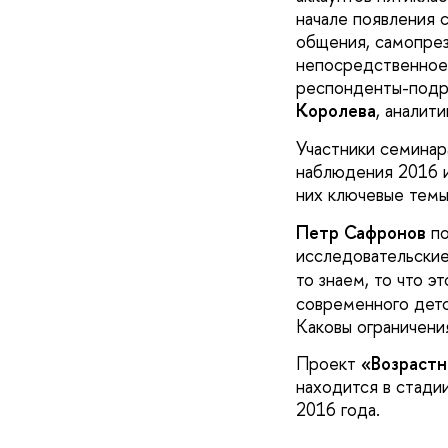
начале появления 
общения, самопрезе
непосредственное
респонденты-подро
Королева
, аналит
Участники семинар
наблюдения 2016 и
них ключевые тем
Петр Сафронов
по
исследовательские
то знаем, то что э
современного детс
Каковы ограничен
Проект
«Возрастн
находится в стади
2016 года.