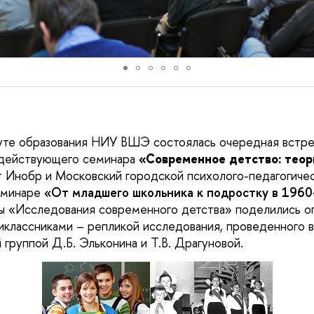
туте образования НИУ ВШЭ состоялась очередная встр
 действующего семинара
«Современное детство: теор
т Инобр и Московский городской психолого-педагогиче
еминаре
«От младшего школьника к подростку в 1960
ы «Исследования современного детства» поделились о
иклассниками – репликой исследования,
проведенного в
группой Д.Б. Эльконина и Т.В. Драгуновой.