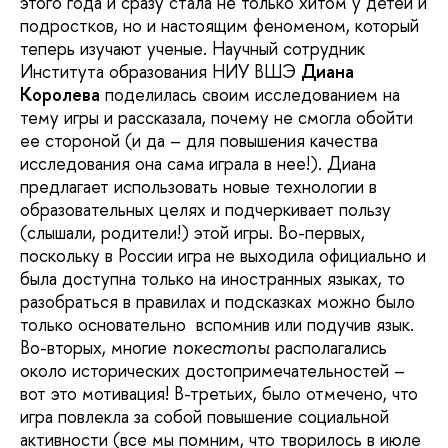
этого года и сразу стала не только хитом у детей и
подростков, но и настоящим феноменом, который
теперь изучают ученые. Научный сотрудник
Института образования НИУ ВШЭ
Диана
Королева
поделилась своим исследованием на
тему игры и рассказала, почему не смогла обойти
ее стороной (и да – для повышения качества
исследования она сама играла в нее!). Диана
предлагает использовать новые технологии в
образовательных целях и подчеркивает пользу
(слышали, родители!) этой игры. Во-первых,
поскольку в России игра не выходила официально и
была доступна только на иностранных языках, то
разобраться в правилах и подсказках можно было
только основательно вспомнив или подучив язык.
Во-вторых, мног
ие
располагались
покестопы
около исторических достопримечательностей –
вот это мотивация! В-третьих,
было отмечено, что
игра повлекла за собой повышение социальной
активности (все мы помним, что творилось в июле