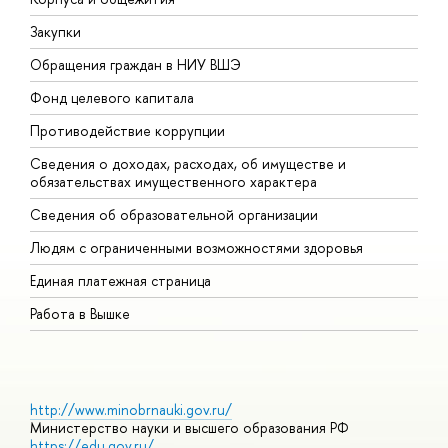
Закупки
П
Обращения граждан в НИУ ВШЭ
А
Фонд целевого капитала
Д
Противодействие коррупции
Ц
Сведения о доходах, расходах, об имуществе и
Б
обязательствах имущественного характера
О
Сведения об образовательной организации
О
Людям с ограниченными возможностями здоровья
Единая платежная страница
Работа в Вышке
http://www.minobrnauki.gov.ru/
Министерство науки и высшего образования РФ
https://edu.gov.ru/