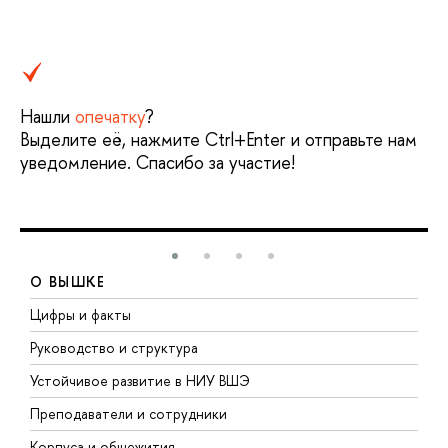
Нашли
опечатку
?
Выделите её, нажмите Ctrl+Enter и отправьте нам
уведомление. Спасибо за участие!
О ВЫШКЕ
Цифры и факты
Л
Руководство и структура
Д
Устойчивое развитие в НИУ ВШЭ
О
Преподаватели и сотрудники
П
Корпуса и общежития
В