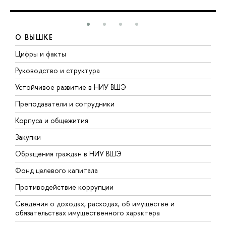
О ВЫШКЕ
Цифры и факты
Л
Руководство и структура
Д
Устойчивое развитие в НИУ ВШЭ
О
Преподаватели и сотрудники
П
Корпуса и общежития
В
Закупки
П
Обращения граждан в НИУ ВШЭ
А
Фонд целевого капитала
Д
Противодействие коррупции
Ц
Сведения о доходах, расходах, об имуществе и
Б
обязательствах имущественного характера
О