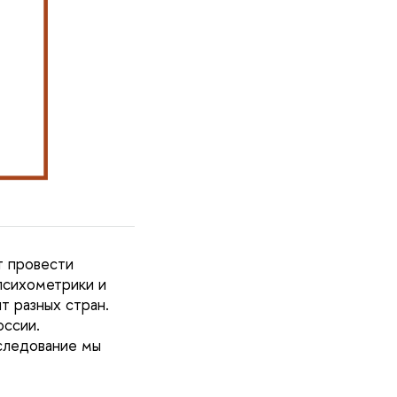
т провести
психометрики и
т разных стран.
оссии.
ледование мы