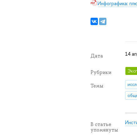
Инфографика: плю
14 ап
Дата
Эксп
Рубрики
иссл
Темы
обще
Инст
В статье
упомянуты