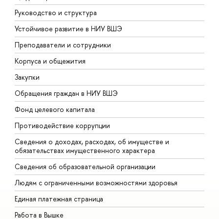
Руководство и структура
Д
Устойчивое развитие в НИУ ВШЭ
О
Преподаватели и сотрудники
П
Корпуса и общежития
В
Закупки
П
Обращения граждан в НИУ ВШЭ
А
Фонд целевого капитала
Д
Противодействие коррупции
Ц
Сведения о доходах, расходах, об имуществе и
Б
обязательствах имущественного характера
О
Сведения об образовательной организации
О
Людям с ограниченными возможностями здоровья
Единая платежная страница
Работа в Вышке