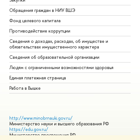
Обращения граждан в НИУ ВШЭ
А
Фонд целевого капитала
Д
Противодействие коррупции
Ц
Сведения о доходах, расходах, об имуществе и
Б
обязательствах имущественного характера
О
Сведения об образовательной организации
О
Людям с ограниченными возможностями здоровья
Единая платежная страница
Работа в Вышке
http://www.minobrnauki.gov.ru/
Министерство науки и высшего образования РФ
https://edu.gov.ru/
Министерство просвещения РФ