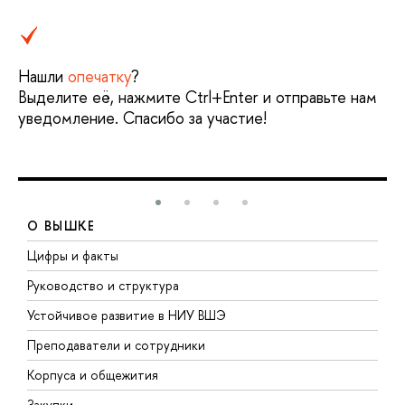
Нашли
опечатку
?
Выделите её, нажмите Ctrl+Enter и отправьте нам
уведомление. Спасибо за участие!
О ВЫШКЕ
Цифры и факты
Л
Руководство и структура
Д
Устойчивое развитие в НИУ ВШЭ
О
Преподаватели и сотрудники
П
Корпуса и общежития
В
Закупки
П