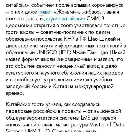
китайским событием после вспышки коронавируса
– о ней даже
пишет
«Жэньминь жибао», главная
газета страны, и
другие
китайские
СМИ. В
церемонии открытия в zoom участвовали почетные
гости школы – советник-посланник по делам
образования посольства КНР в РФ
Цао Шихай
и
директор института информационных технологий в
образовании UNESCO (IITE)
Чжан Тао
. Цао Шихай
назвал формат школы инновационным и заявил, что
это событие «вносит неоценимый вклад в дело
культурного и научного сближения наших народов
и способствует укреплению имиджа учебных
заведений России и Китая на международной
арене».
Китайские гости узнали, как создавались
передовые российские проекты – от вышкинской
общеуниверситетской системы LMS до первой
англоязычной онлайн-магистратуры Master of Data
Science НИУ ВШЭ. Слушали лекции их