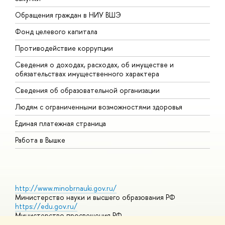
Обращения граждан в НИУ ВШЭ
А
Фонд целевого капитала
Д
Противодействие коррупции
Ц
Сведения о доходах, расходах, об имуществе и
Б
обязательствах имущественного характера
О
Сведения об образовательной организации
О
Людям с ограниченными возможностями здоровья
Единая платежная страница
Работа в Вышке
http://www.minobrnauki.gov.ru/
Министерство науки и высшего образования РФ
https://edu.gov.ru/
Министерство просвещения РФ
https://elearning.hse.ru/mooc