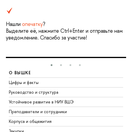
Нашли
опечатку
?
Выделите её, нажмите Ctrl+Enter и отправьте нам
уведомление. Спасибо за участие!
О ВЫШКЕ
Цифры и факты
Л
Руководство и структура
Д
Устойчивое развитие в НИУ ВШЭ
О
Преподаватели и сотрудники
П
Корпуса и общежития
В
Закупки
П