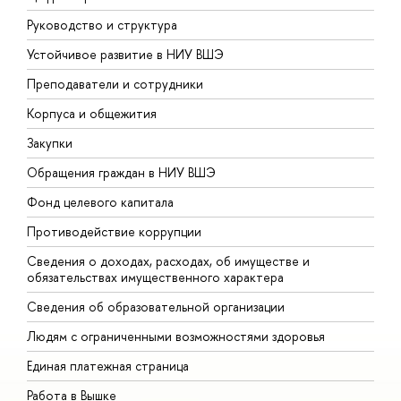
Руководство и структура
Д
Устойчивое развитие в НИУ ВШЭ
О
Преподаватели и сотрудники
П
Корпуса и общежития
В
Закупки
П
Обращения граждан в НИУ ВШЭ
А
Фонд целевого капитала
Д
Противодействие коррупции
Ц
Сведения о доходах, расходах, об имуществе и
Б
обязательствах имущественного характера
О
Сведения об образовательной организации
О
Людям с ограниченными возможностями здоровья
Единая платежная страница
Работа в Вышке