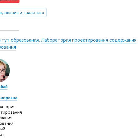
едования и аналитика
итут образования
,
Лаборатория проектирования содержания
зования
обай
имировна
ратория
тирования
ржания
ования:
щий
рт