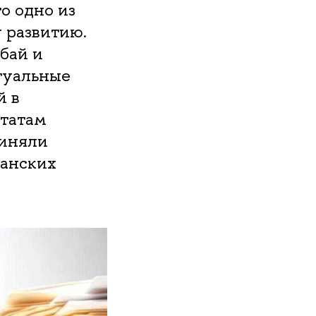
о одно из
 развитию.
бай и
туальные
й в
ьтатам
риняли
танских