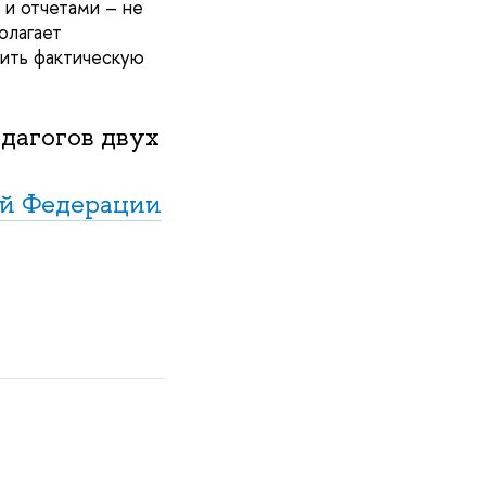
 и отчетами – не
олагает
зить фактическую
дагогов двух
ой Федерации