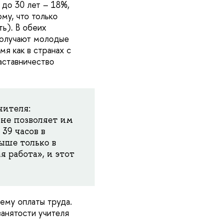
 до 30 лет – 18%,
му, что только
ть). В обеих
получают молодые
мя как в странах с
аставничество
чителя:
 не позволяет им
39 часов в
выше только в
я работа», и этот
ему оплаты труда.
занятости учителя