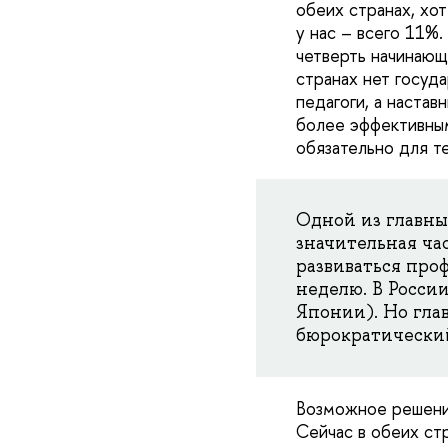
обеих странах, хот
у нас – всего 11%
четверть начинающ
странах нет госуд
педагоги, а настав
более эффективным
обязательно для те
Одной из главны
значительная ча
развиваться проф
неделю. В России
Японии). Но глав
бюрократический
Возможное решение
Сейчас в обеих ст