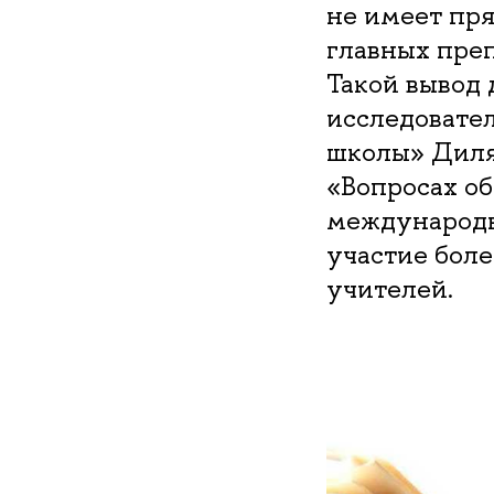
не имеет пря
главных преп
Такой вывод
исследовате
школы» Диляр
«Вопросах об
международн
участие боле
учителей.