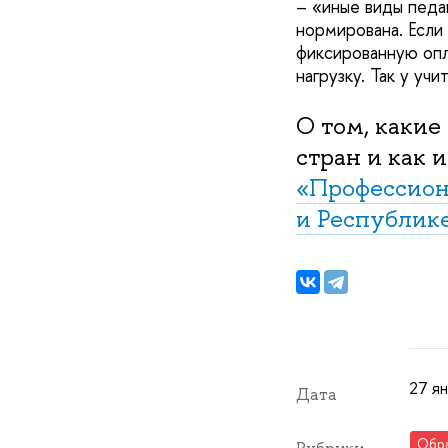
– «иные виды педа
нормирована. Если
фиксированную опл
нагрузку. Так у уч
О том, какие
стран и как 
«Профессион
и Республике
27 ян
Дата
Обр