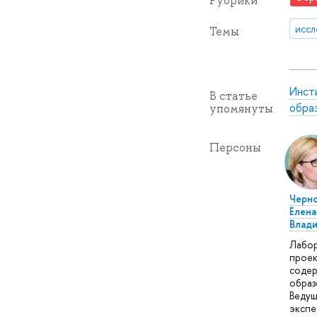
Рубрики
иссл
Темы
Инст
В статье
обра
упомянуты
Персоны
Черн
Елена
Влад
Лабо
проек
соде
образ
Веду
экспе