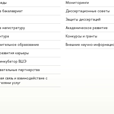
иады
Мониторинги
в бакалавриат
Диссертационные советы
Защиты диссертаций
в магистратуру
Академическое развитие
нтура
Конкурсы и гранты
ительное образование
Внешние научно-информаци
развития карьеры
-инкубатор ВШЭ
вательные партнерства
ая связь и взаимодействие с
телями услуг