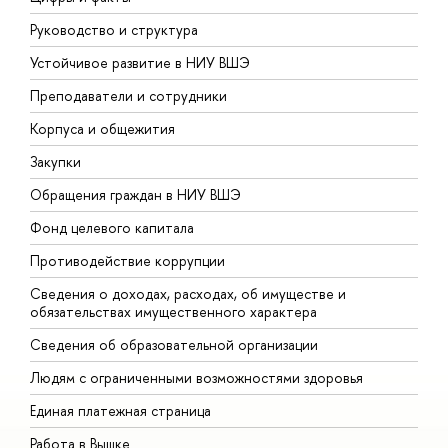
Руководство и структура
Д
Устойчивое развитие в НИУ ВШЭ
О
Преподаватели и сотрудники
П
Корпуса и общежития
В
Закупки
П
Обращения граждан в НИУ ВШЭ
А
Фонд целевого капитала
Д
Противодействие коррупции
Ц
Сведения о доходах, расходах, об имуществе и
Б
обязательствах имущественного характера
О
Сведения об образовательной организации
О
Людям с ограниченными возможностями здоровья
Единая платежная страница
Работа в Вышке