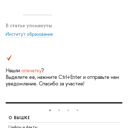
В статье упомянуты
Институт образования
Нашли
опечатку
?
Выделите её, нажмите Ctrl+Enter и отправьте нам
уведомление. Спасибо за участие!
О ВЫШКЕ
Цифры и факты
Л