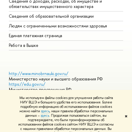
Сведения о доходах, расходах, об имуществе и
Б
обязательствах имущественного характера
О
Сведения об образовательной организации
О
Людям с ограниченными возможностями здоровья
Единая платежная страница
Работа в Вышке
http://www.minobrnauki.gov.ru/
Министерство науки и высшего образования РФ
https://edu.gov.ru/
Министерство просвещения РФ
https://elearning.hse.ru/mooc
Мы используем файлы cookies для улучшения работы сайта
Массовые открытые онлайн-курсы
НИУ ВШЭ и большего удобства его использования. Более
подробную информацию об использовании файлов cookies
можно найти
здесь
, наши правила обработки персональных
данных –
здесь
. Продолжая пользоваться сайтом, вы
✖
© НИУ ВШЭ 1993–2026
Адреса и контакты
Условия
подтверждаете, что были проинформированы об
использования материалов
Политика конфиденциальности
Карта
использовании файлов cookies сайтом НИУ ВШЭ и согласны
сайта
с нашими правилами обработки персональных данных. Вы
Шрифты HSE Sans и HSE Slab разработаны в
Школе дизайна НИУ