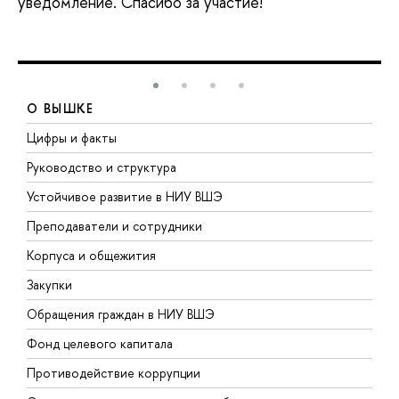
уведомление. Спасибо за участие!
О ВЫШКЕ
Цифры и факты
Л
Руководство и структура
Д
Устойчивое развитие в НИУ ВШЭ
О
Преподаватели и сотрудники
П
Корпуса и общежития
В
Закупки
П
Обращения граждан в НИУ ВШЭ
А
Фонд целевого капитала
Д
Противодействие коррупции
Ц