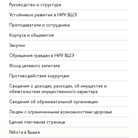
Руководство и структура
Д
Устойчивое развитие в НИУ ВШЭ
О
Преподаватели и сотрудники
П
Корпуса и общежития
В
Закупки
П
Обращения граждан в НИУ ВШЭ
А
Фонд целевого капитала
Д
Противодействие коррупции
Ц
Сведения о доходах, расходах, об имуществе и
Б
обязательствах имущественного характера
О
Сведения об образовательной организации
О
Людям с ограниченными возможностями здоровья
Единая платежная страница
Работа в Вышке