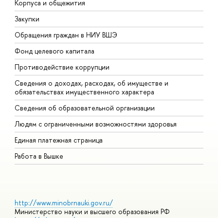
Корпуса и общежития
В
Закупки
П
Обращения граждан в НИУ ВШЭ
А
Фонд целевого капитала
Д
Противодействие коррупции
Ц
Сведения о доходах, расходах, об имуществе и
Б
обязательствах имущественного характера
О
Сведения об образовательной организации
О
Людям с ограниченными возможностями здоровья
Единая платежная страница
Работа в Вышке
http://www.minobrnauki.gov.ru/
Министерство науки и высшего образования РФ