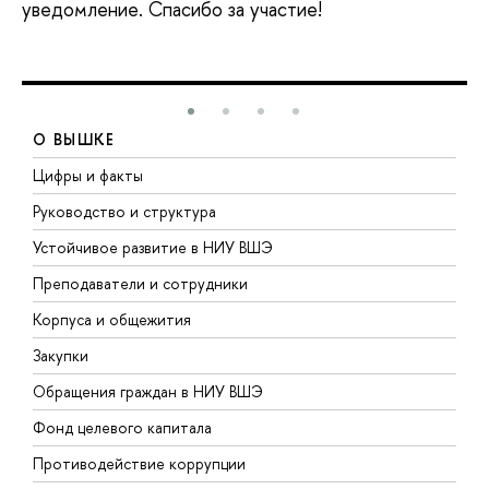
уведомление. Спасибо за участие!
О ВЫШКЕ
Цифры и факты
Л
Руководство и структура
Д
Устойчивое развитие в НИУ ВШЭ
О
Преподаватели и сотрудники
П
Корпуса и общежития
В
Закупки
П
Обращения граждан в НИУ ВШЭ
А
Фонд целевого капитала
Д
Противодействие коррупции
Ц