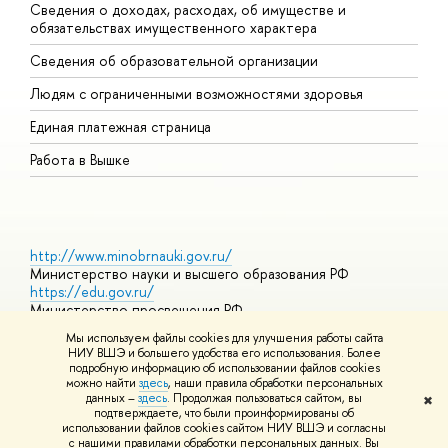
Сведения о доходах, расходах, об имуществе и
Б
обязательствах имущественного характера
О
Сведения об образовательной организации
О
Людям с ограниченными возможностями здоровья
Единая платежная страница
Работа в Вышке
http://www.minobrnauki.gov.ru/
Министерство науки и высшего образования РФ
https://edu.gov.ru/
Министерство просвещения РФ
https://elearning.hse.ru/mooc
Мы используем файлы cookies для улучшения работы сайта
Массовые открытые онлайн-курсы
НИУ ВШЭ и большего удобства его использования. Более
подробную информацию об использовании файлов cookies
можно найти
здесь
, наши правила обработки персональных
данных –
здесь
. Продолжая пользоваться сайтом, вы
✖
© НИУ ВШЭ 1993–2026
Адреса и контакты
Условия
подтверждаете, что были проинформированы об
использования материалов
Политика конфиденциальности
Карта
использовании файлов cookies сайтом НИУ ВШЭ и согласны
сайта
с нашими правилами обработки персональных данных. Вы