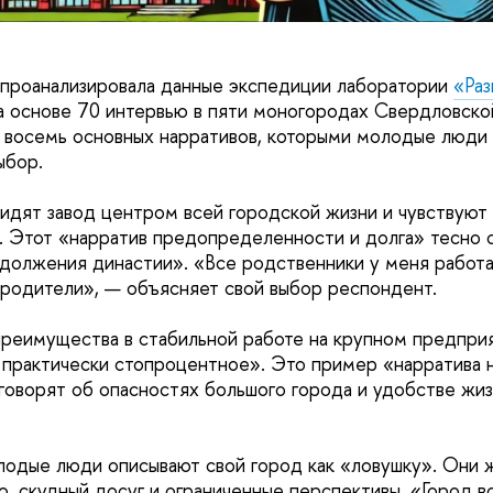
проанализировала данные экспедиции лаборатории
«Раз
а основе 70 интервью в пяти моногородах Свердловско
 восемь основных нарративов, которыми молодые люди
ыбор.
идят завод центром всей городской жизни и чувствуют
. Этот «нарратив предопределенности и долга» тесно 
должения династии». «Все родственники у меня работал
 родители», — объясняет свой выбор респондент.
реимущества в стабильной работе на крупном предприя
 практически стопроцентное». Это пример «нарратива
 говорят об опасностях большого города и удобстве жиз
одые люди описывают свой город как «ловушку». Они 
ю, скудный досуг и ограниченные перспективы. «Город 