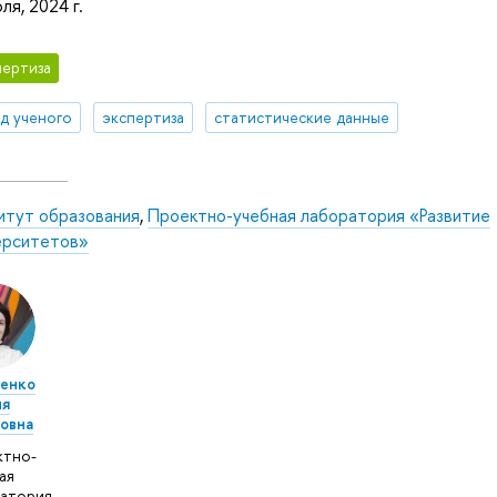
ля, 2024 г.
ертиза
яд ученого
экспертиза
статистические данные
итут образования
,
Проектно-учебная лаборатория «Развитие
ерситетов»
ненко
ия
овна
ктно-
ая
атория