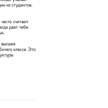
дин из студентов.
 часто считают
егда дает тебе
ых.
т высшее
очего класса. Это
руктуры