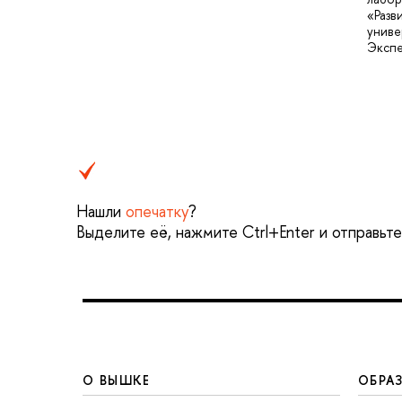
«Разв
униве
Эксп
Нашли
опечатку
?
Выделите её, нажмите Ctrl+Enter и отправьт
О ВЫШКЕ
ОБРА