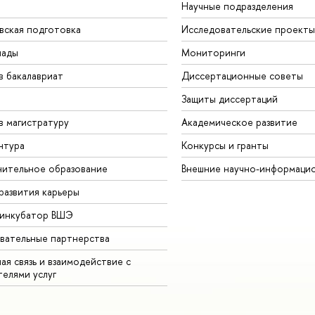
Научные подразделения
вская подготовка
Исследовательские проекты
иады
Мониторинги
в бакалавриат
Диссертационные советы
Защиты диссертаций
в магистратуру
Академическое развитие
нтура
Конкурсы и гранты
ительное образование
Внешние научно-информаци
развития карьеры
-инкубатор ВШЭ
вательные партнерства
ая связь и взаимодействие с
телями услуг