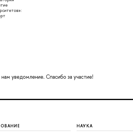
итие
рситетов»:
ерт
е нам уведомление. Спасибо за участие!
ЗОВАНИЕ
НАУКА