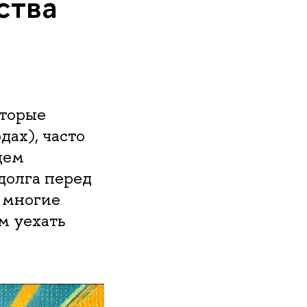
ства
оторые
дах), часто
щем
долга перед
 многие
м уехать