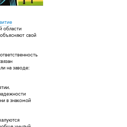
витие
й области
 объясняют свой
 ответственность
связан
и на заводе:
тии.
 надежности
ни в знакомой
жалуются
вообще унылый.