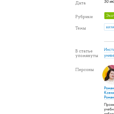
30 ию
Дата
Эксп
Рубрики
взгл
Темы
Инст
В статье
унив
упомянуты
Персоны
Рома
Ксен
Роман
Прое
учебн
лабор