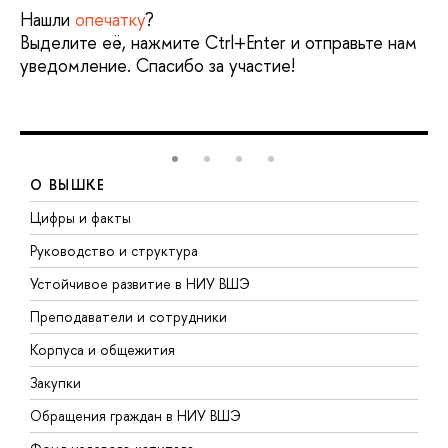
Нашли
опечатку
?
Выделите её, нажмите Ctrl+Enter и отправьте нам
уведомление. Спасибо за участие!
О ВЫШКЕ
Цифры и факты
Л
Руководство и структура
Д
Устойчивое развитие в НИУ ВШЭ
О
Преподаватели и сотрудники
П
Корпуса и общежития
В
Закупки
П
Обращения граждан в НИУ ВШЭ
А