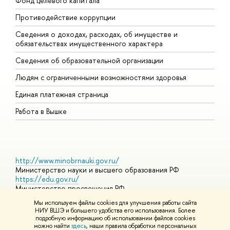
Фонд целевого капитала
Д
Противодействие коррупции
Ц
Сведения о доходах, расходах, об имуществе и
Б
обязательствах имущественного характера
О
Сведения об образовательной организации
О
Людям с ограниченными возможностями здоровья
Единая платежная страница
Работа в Вышке
http://www.minobrnauki.gov.ru/
Министерство науки и высшего образования РФ
https://edu.gov.ru/
Министерство просвещения РФ
https://elearning.hse.ru/mooc
Мы используем файлы cookies для улучшения работы сайта
Массовые открытые онлайн-курсы
НИУ ВШЭ и большего удобства его использования. Более
подробную информацию об использовании файлов cookies
можно найти
здесь
, наши правила обработки персональных