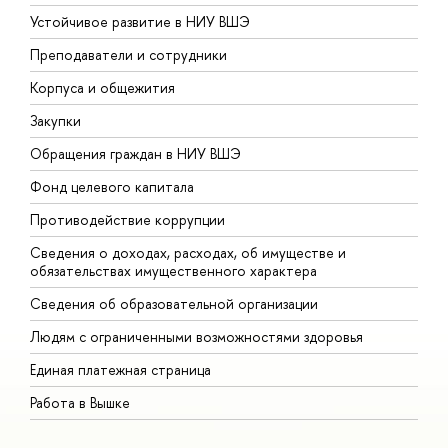
Устойчивое развитие в НИУ ВШЭ
О
Преподаватели и сотрудники
П
Корпуса и общежития
В
Закупки
П
Обращения граждан в НИУ ВШЭ
А
Фонд целевого капитала
Д
Противодействие коррупции
Ц
Сведения о доходах, расходах, об имуществе и
Б
обязательствах имущественного характера
О
Сведения об образовательной организации
О
Людям с ограниченными возможностями здоровья
Единая платежная страница
Работа в Вышке