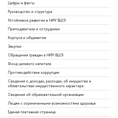
Цифры и факты
Л
Руководство и структура
Д
Устойчивое развитие в НИУ ВШЭ
О
Преподаватели и сотрудники
П
Корпуса и общежития
В
Закупки
П
Обращения граждан в НИУ ВШЭ
А
Фонд целевого капитала
Д
Противодействие коррупции
Ц
Сведения о доходах, расходах, об имуществе и
Б
обязательствах имущественного характера
О
Сведения об образовательной организации
О
Людям с ограниченными возможностями здоровья
Единая платежная страница