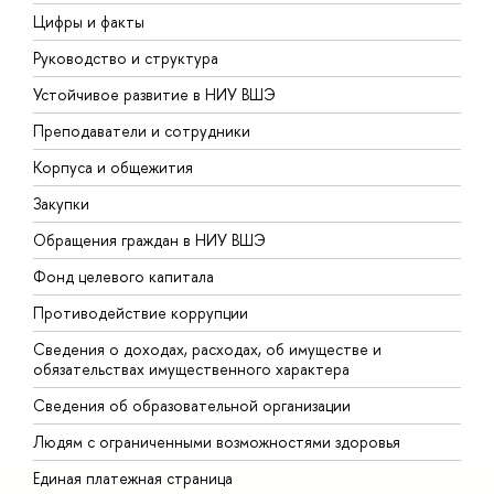
Цифры и факты
Л
Руководство и структура
Д
Устойчивое развитие в НИУ ВШЭ
О
Преподаватели и сотрудники
П
Корпуса и общежития
В
Закупки
П
Обращения граждан в НИУ ВШЭ
А
Фонд целевого капитала
Д
Противодействие коррупции
Ц
Сведения о доходах, расходах, об имуществе и
Б
обязательствах имущественного характера
О
Сведения об образовательной организации
О
Людям с ограниченными возможностями здоровья
Единая платежная страница