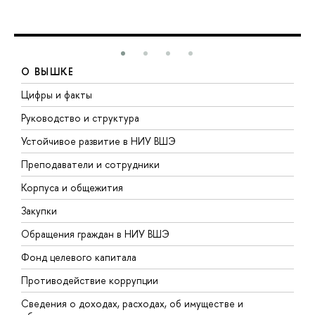
О ВЫШКЕ
Цифры и факты
Л
Руководство и структура
Д
Устойчивое развитие в НИУ ВШЭ
О
Преподаватели и сотрудники
П
Корпуса и общежития
В
Закупки
П
Обращения граждан в НИУ ВШЭ
А
Фонд целевого капитала
Д
Противодействие коррупции
Ц
Сведения о доходах, расходах, об имуществе и
Б