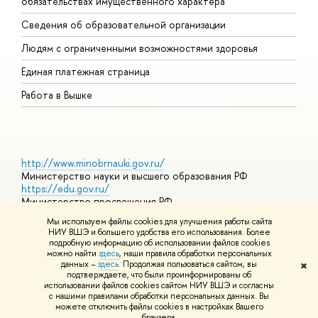
обязательствах имущественного характера
О
Сведения об образовательной организации
О
Людям с ограниченными возможностями здоровья
Единая платежная страница
Работа в Вышке
http://www.minobrnauki.gov.ru/
Министерство науки и высшего образования РФ
https://edu.gov.ru/
Министерство просвещения РФ
https://elearning.hse.ru/mooc
Мы используем файлы cookies для улучшения работы сайта
Массовые открытые онлайн-курсы
НИУ ВШЭ и большего удобства его использования. Более
подробную информацию об использовании файлов cookies
можно найти
здесь
, наши правила обработки персональных
данных –
здесь
. Продолжая пользоваться сайтом, вы
✖
© НИУ ВШЭ 1993–2026
Адреса и контакты
Условия
подтверждаете, что были проинформированы об
использования материалов
Политика конфиденциальности
Карта
использовании файлов cookies сайтом НИУ ВШЭ и согласны
сайта
с нашими правилами обработки персональных данных. Вы
Шрифты HSE Sans и HSE Slab разработаны в
Школе дизайна НИУ
можете отключить файлы cookies в настройках Вашего
ВШЭ
браузера.