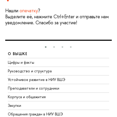
Нашли
опечатку
?
Выделите её, нажмите Ctrl+Enter и отправьте нам
уведомление. Спасибо за участие!
О ВЫШКЕ
Цифры и факты
Л
Руководство и структура
Д
Устойчивое развитие в НИУ ВШЭ
О
Преподаватели и сотрудники
П
Корпуса и общежития
В
Закупки
П
Обращения граждан в НИУ ВШЭ
А