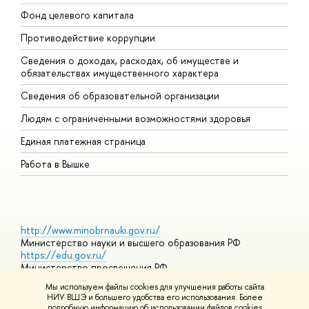
Фонд целевого капитала
Д
Противодействие коррупции
Ц
Сведения о доходах, расходах, об имуществе и
Б
обязательствах имущественного характера
О
Сведения об образовательной организации
О
Людям с ограниченными возможностями здоровья
Единая платежная страница
Работа в Вышке
http://www.minobrnauki.gov.ru/
Министерство науки и высшего образования РФ
https://edu.gov.ru/
Министерство просвещения РФ
https://elearning.hse.ru/mooc
Мы используем файлы cookies для улучшения работы сайта
Массовые открытые онлайн-курсы
НИУ ВШЭ и большего удобства его использования. Более
подробную информацию об использовании файлов cookies