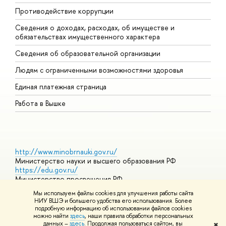
Противодействие коррупции
Ц
Сведения о доходах, расходах, об имуществе и
Б
обязательствах имущественного характера
О
Сведения об образовательной организации
О
Людям с ограниченными возможностями здоровья
Единая платежная страница
Работа в Вышке
http://www.minobrnauki.gov.ru/
Министерство науки и высшего образования РФ
https://edu.gov.ru/
Министерство просвещения РФ
https://elearning.hse.ru/mooc
Мы используем файлы cookies для улучшения работы сайта
Массовые открытые онлайн-курсы
НИУ ВШЭ и большего удобства его использования. Более
подробную информацию об использовании файлов cookies
можно найти
здесь
, наши правила обработки персональных
данных –
здесь
. Продолжая пользоваться сайтом, вы
✖