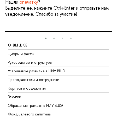
Нашли
опечатку
?
Выделите её, нажмите Ctrl+Enter и отправьте нам
уведомление. Спасибо за участие!
О ВЫШКЕ
Цифры и факты
Л
Руководство и структура
Д
Устойчивое развитие в НИУ ВШЭ
О
Преподаватели и сотрудники
П
Корпуса и общежития
В
Закупки
П
Обращения граждан в НИУ ВШЭ
А
Фонд целевого капитала
Д