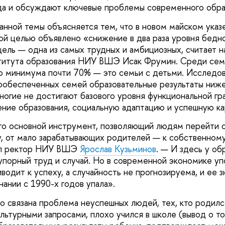
да и обсуждают ключевые проблемы современного обра
анной темы объясняется тем, что в новом майском ука
ой целью объявлено «снижение в два раза уровня бедн
ель — одна из самых трудных и амбициозных, считает н
титута образования НИУ ВШЭ Исак Фрумин. Среди сем
 минимума почти 70% — это семьи с детьми. Исследов
лообеспеченных семей образовательные результаты ниже
многие не достигают базового уровня функциональной гр
ние образования, социальную адаптацию и успешную ка
то основной инструмент, позволяющий людям перейти 
, от мало зарабатывающих родителей — к собственном
вил ректор НИУ ВШЭ
Ярослав Кузьминов
. — И здесь у об
 упорный труд и случай. Но в современной экономике уп
водит к успеху, а случайность не прогнозируема, и ее з
ании с 1990-х годов упала».
 связана проблема неуспешных людей, тех, кто родилс
ультурными запросами, плохо учился в школе (вывод о т