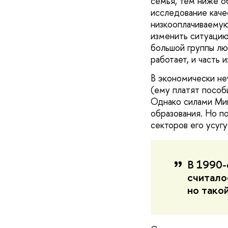
семья, тем ниже о
исследование качес
низкооплачиваемую 
изменить ситуацию
большой группы лю
работает, и часть 
В экономически не
(ему платят пособи
Однако силами Ми
образования. Но по
секторов его усуг
В 1990-
считало
но тако