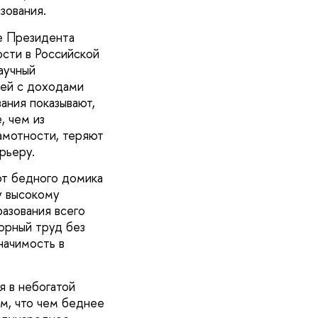
зования.
зе Президента
ости в Российской
аучный
ей с доходами
ания показывают,
, чем из
амотности, теряют
рьеру.
от бедного домика
у высокому
разования всего
орный труд без
начимость в
я в небогатой
ом, что чем беднее