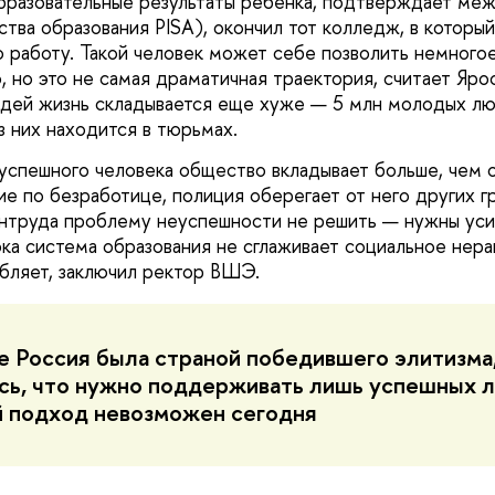
бразовательные результаты ребенка, подтверждает ме
тва образования PISA), окончил тот колледж, в который 
работу. Такой человек может себе позволить немногое, 
, но это не самая драматичная траектория, считает Яро
дей жизнь складывается еще хуже — 5 млн молодых лю
из них находится в тюрьмах.
успешного человека общество вкладывает больше, чем о
е по безработице, полиция оберегает от него других гр
нтруда проблему неуспешности не решить — нужны уси
ка система образования не сглаживает социальное нера
убляет, заключил ректор ВШЭ.
е Россия была страной победившего элитизма
сь, что нужно поддерживать лишь успешных 
й подход невозможен сегодня