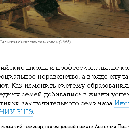
Сельская бесплатная школа» (1865)
сийские школы и профессиональные к
оциальное неравенство, а в ряде случа
ют. Как изменить систему образования
едных семей добивались в жизни успе
стники заключительного семинара
Инс
я НИУ ВШЭ
.
июньский семинар, посвященный памяти Анатолия Пинск