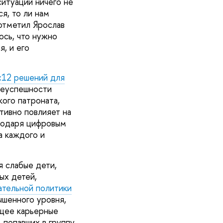
ситуации ничего не
я, то ли нам
 отметил Ярослав
ось, что нужно
, и его
«12 решений для
неуспешности
ого патроната,
тивно повлияет на
агодаря цифровым
а каждого и
я слабые дети,
ых детей,
ательной политики
ышенного уровня,
ющее карьерные
 попавших в группу