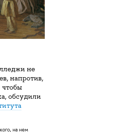
олледжи не
ев, напротив,
, чтобы
ха, обсудили
титута
ого, на нем