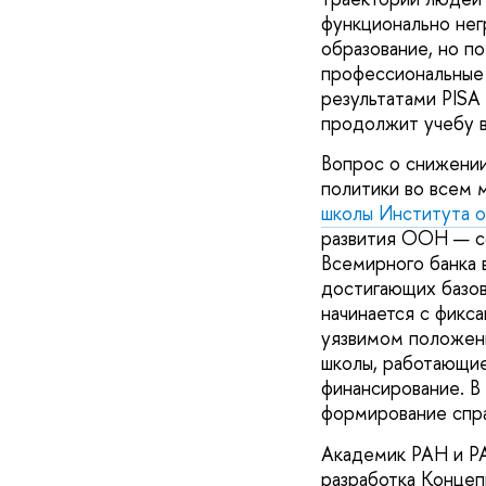
функционально нег
образование, но по
профессиональные 
результатами PISA
продолжит учебу в 
Вопрос о снижении
политики во всем 
школы Института 
развития ООН — со
Всемирного банка 
достигающих базов
начинается с фикса
уязвимом положени
школы, работающие
финансирование. В
формирование спра
Академик РАН и РА
разработка Концеп