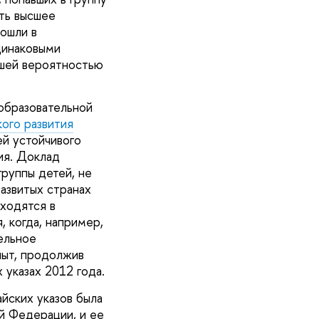
ть высшее
пошли в
динаковыми
ьшей вероятностью
образовательной
ого развития
ей устойчивого
ия. Доклад
группы детей, не
азвитых странах
аходятся в
, когда, например,
ельное
пыт, продолжив
 указах 2012 года.
йских указов была
й Федерации, и ее