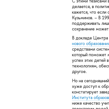
С этими тезисами в
делается, в полити
кажется, что если
Кузьминов. – В 19
поддерживать лишь
сохранение может 
В докладе Центра 
нового образовани
средствами систем
который поможет м
успех этих детей 
технологиям, обес
другое.
Но на сегодняшний
хуже доступ к обр
констатирует зав
Института образо
ниже качество учи
траектории людей н