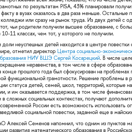
рамотных по результатам PISA, 43% планировали получи
 факту в вузах оказалось в два раза меньше. Остальные 
колледжи или сразу на рынок труда. Из двух детей с о
 тот, чьи родители получили высшее образование, с бол
10-11 классах, чем тот, у которого не получили.
 доли неуспешных детей находится в центре повестки 
мире, отметил директор
Центра социально-экономическ
образования НИУ ВШЭ
Сергей Косарецкий
. В числе цел
кращение неравенства, в том числе в сфере образован
в конце прошлого года был сфокусирован на проблемах 
ой функциональной грамотности. Решение проблемы в р
ции статуса детей, семей, школ, территорий, которые н
и, и им оказывается поддержка, в том числе финансовая
 в сложных социальных контекстах, получают дополнит
 современной России есть возможность использовать о
ведливой социальной повестки, заданной еще в майских
О Алексей Семенов напомнил, что одним из пунктов ма
ции развития математического образования в Российско