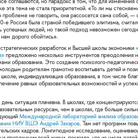
се соглашаются, но парадокс в том, что для изменения 
ке эта тема не стала приоритетной. «То ли мы стесняемс
 о проблеме не говорить, она рассосется сама собой, —
90-е Россия была страной победившего элитизма, считал
 успешных людей, но такой подход невозможен сегодня
нам дорого обойтись».
стратегических разработок и Высшей школы экономики
я»
предложено несколько инструментов преодоления 
ами образования. Это создание психолого-педагогическ
олодым родителям грамотно воспитывать детей и пози
в школе, индивидуализация образования, в том числе бл
печение равных образовательных возможностей и успех
 день ситуация плачевна. В школах, где концентрируютс
азовательным ресурсам, чем в школах, где больше сильн
едующий
Международной лабораторией анализа образов
вания НИУ ВШЭ
Андрей Захаров
. Там нет программ пов
тельских кадров. Лонгитюдное исследование, оценива
а протяжении всей жизни, показало, что из числа детей,