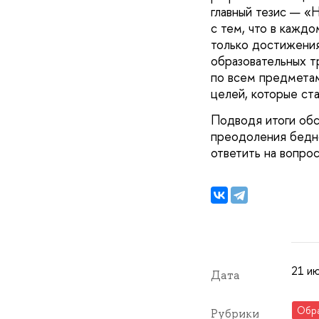
главный тезис — «
с тем, что в каждо
только достижения
образовательных т
по всем предметам
целей, которые ста
Подводя итоги обс
преодоления бедно
ответить на вопро
21 ию
Дата
Обр
Рубрики