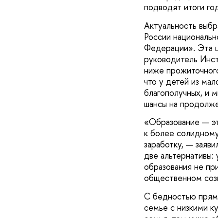
подводят итоги го
Актуальность выбр
России национальн
Федерации». Эта ц
руководитель Инс
ниже прожиточного
что у детей из ма
благополучных, и 
шансы на продолже
«Образование — э
к более солидному
заработку, — зая
две альтернативы:
образования не при
общественном созн
С бедностью прямо
семье с низкими к