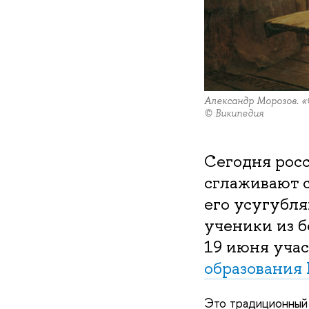
Александр Морозов. «
© Википедия
Сегодня рос
сглаживают с
его усугубля
ученики из б
19 июня уча
образовани
Это традиционный 