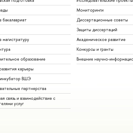
вская подготовка
Исследовательские проекты
иады
Мониторинги
в бакалавриат
Диссертационные советы
Защиты диссертаций
в магистратуру
Академическое развитие
нтура
Конкурсы и гранты
ительное образование
Внешние научно-информаци
развития карьеры
-инкубатор ВШЭ
вательные партнерства
ая связь и взаимодействие с
телями услуг