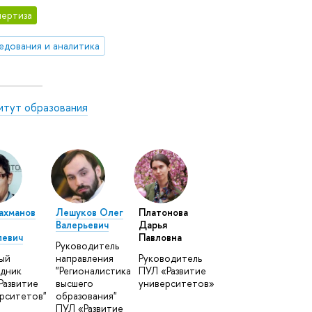
ертиза
едования и аналитика
итут образования
ахманов
Лешуков Олег
Платонова
Валерьевич
Дарья
левич
Павловна
Руководитель
ый
направления
Руководитель
дник
"Регионалистика
ПУЛ «Развитие
Развитие
высшего
университетов»
рситетов"
образования"
ПУЛ «Развитие