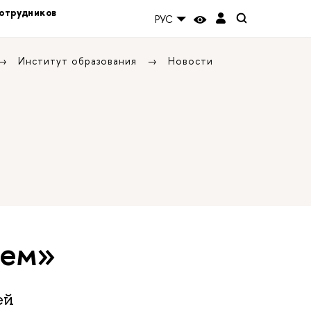
отрудников
РУС
Институт образования
Новости
ием»
ей