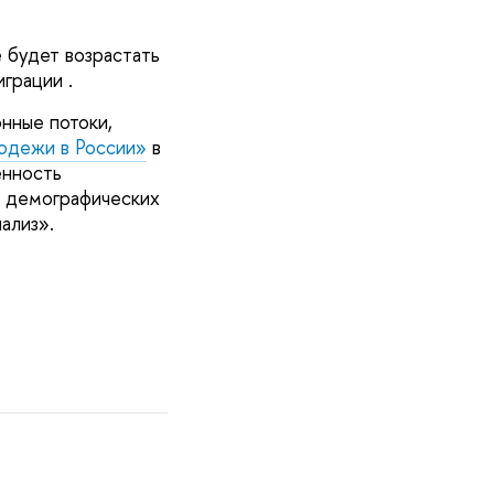
 будет возрастать
грации .
нные потоки,
лодежи в России»
в
енность
м демографических
ализ».