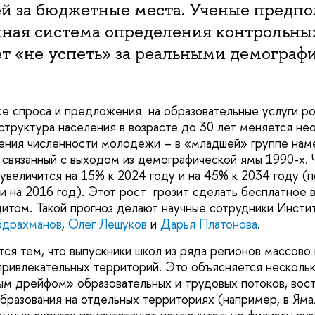
й за бюджетные места. Ученые предпол
нная система определения контрольны
т «не успеть» за реальными демограф
е спроса и предложения на образовательные услуги ро
о структура населения в возрасте до 30 лет меняется н
ения численности молодежи – в «младшей» группе нам
, связанный с выходом из демографической ямы 1990-х
увеличится на 15% к 2024 году и на 45% к 2034 году (
и на 2016 год). Этот рост грозит сделать бесплатное 
итом. Такой прогноз делают научные сотрудники Инсти
бдрахманов
,
Олег Лешуков
и
Дарья Платонова
.
ся тем, что выпускники школ из ряда регионов массово
 привлекательных территорий. Это объясняется несколь
ым дрейфом» образовательных и трудовых потоков, вос
образования на отдельных территориях (например, в Я