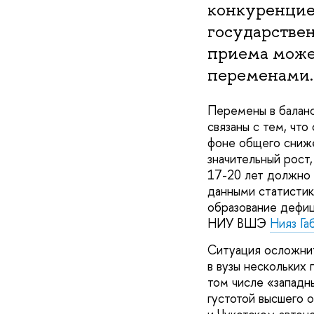
конкуренцие
государстве
приема може
переменами.
Перемены в баланс
связаны с тем, чт
фоне общего сниж
значительный рост
17-20 лет должно 
данными статистик
образование дефиц
НИУ ВШЭ
Нияз Га
Ситуация осложнит
в вузы нескольких
том числе «западн
густотой высшего 