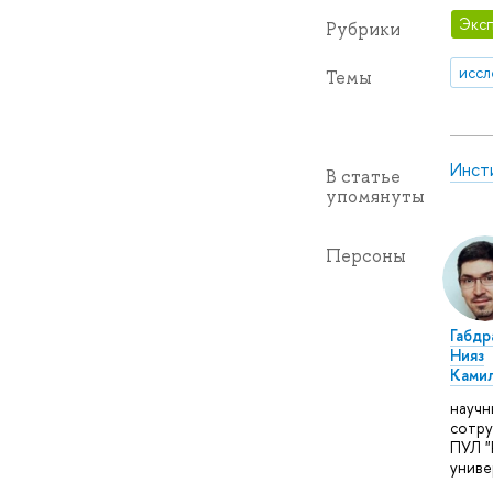
Эксп
Рубрики
иссл
Темы
Инст
В статье
упомянуты
Персоны
Габдр
Нияз
Ками
научн
сотру
ПУЛ "
униве