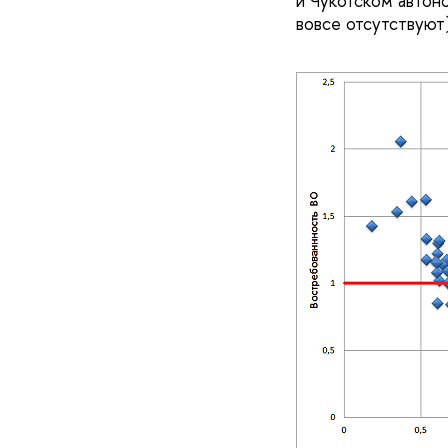
и Чукотском автон
вовсе отсутствуют)