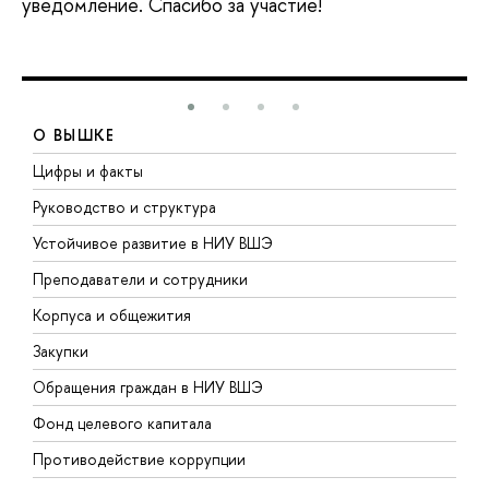
уведомление. Спасибо за участие!
О ВЫШКЕ
Цифры и факты
Л
Руководство и структура
Д
Устойчивое развитие в НИУ ВШЭ
О
Преподаватели и сотрудники
П
Корпуса и общежития
В
Закупки
П
Обращения граждан в НИУ ВШЭ
А
Фонд целевого капитала
Д
Противодействие коррупции
Ц