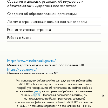
Сведения о доходах, расходах, об имуществе и
Б
обязательствах имущественного характера
О
Сведения об образовательной организации
О
Людям с ограниченными возможностями здоровья
Единая платежная страница
Работа в Вышке
http://www.minobrnauki.gov.ru/
Министерство науки и высшего образования РФ
https://edu.gov.ru/
Министерство просвещения РФ
https://elearning.hse.ru/mooc
Мы используем файлы cookies для улучшения работы сайта
Массовые открытые онлайн-курсы
НИУ ВШЭ и большего удобства его использования. Более
подробную информацию об использовании файлов cookies
можно найти
здесь
, наши правила обработки персональных
данных –
здесь
. Продолжая пользоваться сайтом, вы
✖
© НИУ ВШЭ 1993–2026
Адреса и контакты
Условия
подтверждаете, что были проинформированы об
использования материалов
Политика конфиденциальности
Карта
использовании файлов cookies сайтом НИУ ВШЭ и согласны
сайта
с нашими правилами обработки персональных данных. Вы