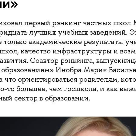
ли»
иковал первый рэнкинг частных школ 
тридцать лучших учебных заведений. 
 только академические результаты уче
школ, качество инфраструктуры и воз
азвития. Соавтор рэнкинга, выпускни
 образованием» Инобра Мария Василье
на что ориентироваться родителям, ко
о-то большее, чем госшкола, и как выж
ный сектор в образовании.