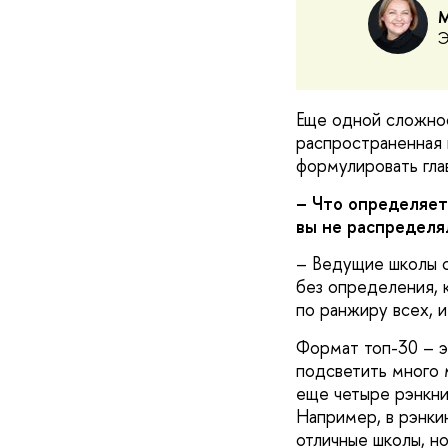
М
Э
Еще одной сложнос
распространенная 
формулировать гла
– Что определяет
вы не распределя
– Ведущие школы ср
без определения, к
по ранжиру всех, и
Формат топ-30 – э
подсветить много 
еще четыре рэнкни
Например, в рэнкин
отличные школы, но