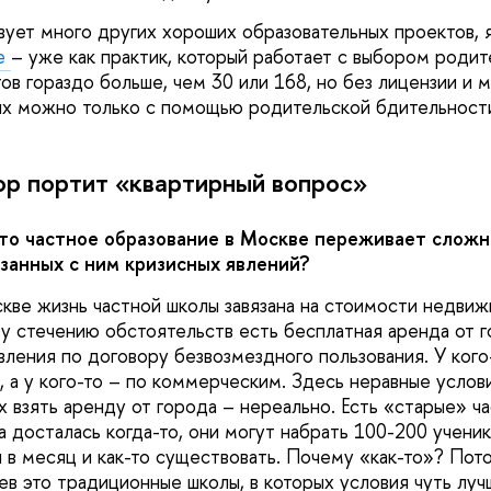
вует много других хороших образовательных проектов, я
ье
– уже как практик, который работает с выбором родит
ов гораздо больше, чем 30 или 168, но без лицензии и 
их можно только с помощью родительской бдительности
ор портит «квартирный вопрос»
что частное образование в Москве переживает слож
язанных с ним кризисных явлений?
кве жизнь частной школы завязана на стоимости недвижи
му стечению обстоятельств есть бесплатная аренда от г
вления по договору безвозмездного пользования. У кого
 а у кого-то – по коммерческим. Здесь неравные услови
х взять аренду от города – нереально. Есть «старые» ч
а досталась когда-то, они могут набрать 100-200 учени
 в месяц и как-то существовать. Почему «как-то»? Пото
в это традиционные школы, в которых условия чуть луч