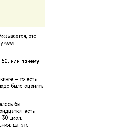
азывается, это
 умеет
 50, или почему
кинге – то есть
 надо было оценить
алось бы
ридцатки, есть
 30 школ.
ния: да, это