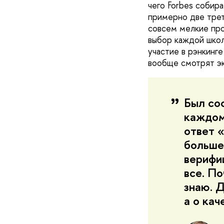
чего Forbes собира
примерно две трет
совсем мелкие про
выбор каждой школ
участие в рэнкинге
вообще смотрят эк
Был сос
каждому
ответ «
больше
верифи
все. По
знаю. Д
а о кач