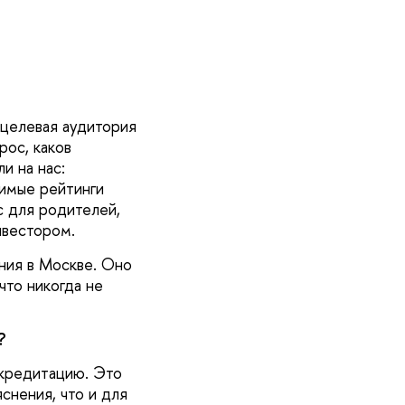
у целевая аудитория
рос, каков
и на нас:
симые рейтинги
с для родителей,
нвестором.
ания в Москве. Оно
что никогда не
?
ккредитацию. Это
снения, что и для