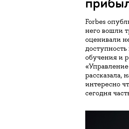
прибы
Forbes опубл
него вошли 
оценивали не
доступность 
обучения и р
«Управление
рассказала, 
интересно чт
сегодня част