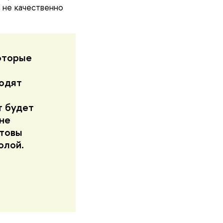
 не качественно
оторые
ходят
т будет
не
отовы
олой.