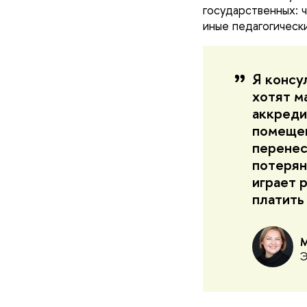
государственных: ч
иные педагогическ
Я консу
хотят м
аккреди
помещен
перенес
потерян
играет 
платить
М
Э