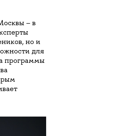
Москвы – в
Эксперты
ников, но и
можности для
ца программы
ва
торым
ивает