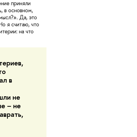
ение приняли
, в основном,
мысл?». Да, это
о я считаю, что
терии: на что
териев,
то
ал в
шли не
е – не
аврать,