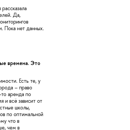
 рассказала
елей. Да,
мониторингов
. Пока нет данных.
ные времена. Это
мости. Есть те, у
орода – право
-то аренда по
я и всё зависит от
астные школы,
ков по оптимальной
му что в
ше, чем в