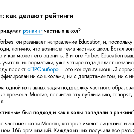
т: как делают рейтинги
 придумал
рэнкинг
частных школ?
orbes: он развивает направление Education, и, поскольк
ди, логично, что возникла тема частных школ. Встал воп
о и как может его оценить. В итоге Forbes Education вышл
 учитель информатики, уже четыре года делает незави
веду проект
«ПРОвыбор»
– это консультационный серви
аффилирован ни со школами, ни с департаментом, ни с и
ела одной из главных задач поддержку частного образов
е времена. Многие, прочитав эту публикацию, говорят, 
ол.
ктивным был подход и как школы попадали в рэнкинг
се частные школы Москвы, которые имеют лицензию и а
 нем 168 организаций. Каждая из них получила все разъя