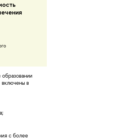
мость
лечения
ого
в образовании
о включены в
а;
ния с более