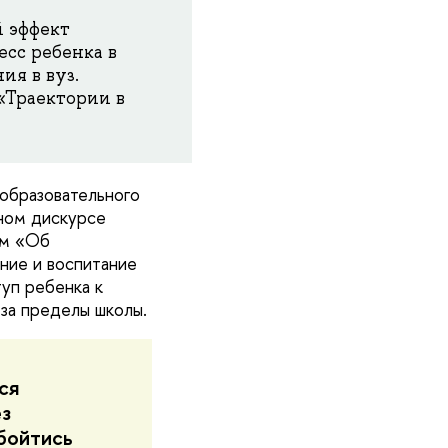
 эффект
есс ребенка в
ия в вуз.
«Траектории в
 образовательного
ьном дискурсе
ом «Об
ние и воспитание
уп ребенка к
 за пределы школы.
ся
з
бойтись