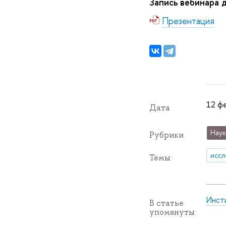
Запись вебинара 
Презентация
12 фе
Дата
Наук
Рубрики
иссл
Темы
Инст
В статье
упомянуты