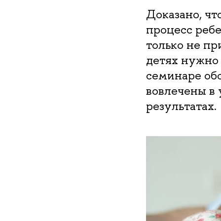
Доказано, чт
процесс ребе
только не пр
детях нужно 
семинаре обс
вовлечены в 
результатах.