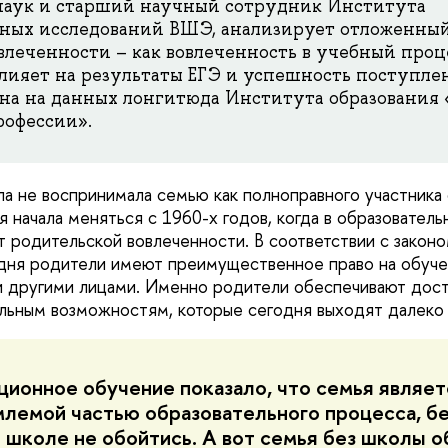
наук и старший научный сотрудник Института
ных исследований ВШЭ, анализирует отложенный
влеченности – как вовлеченность в учебный проц
влияет на результаты ЕГЭ и успешность поступлен
на на данных лонгитюда Института образования 
рофессии».
а не воспринимала семью как полноправного участника
я начала меняться с 1960-х годов, когда в образовател
т родительской вовлеченности. В соответствии с закон
дня родители имеют преимущественное право на обуче
 другими лицами. Именно родители обеспечивают дост
льным возможностям, которые сегодня выходят далеко
ионное обучение показало, что семья являет
лемой частью образовательного процесса, бе
 школе не обойтись. А вот семья без школы о