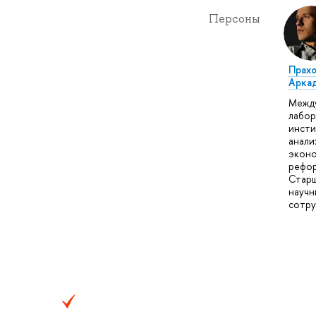
Персоны
Прахо
Арка
Межд
лабор
инсти
анали
эконо
рефор
Стар
научн
сотру