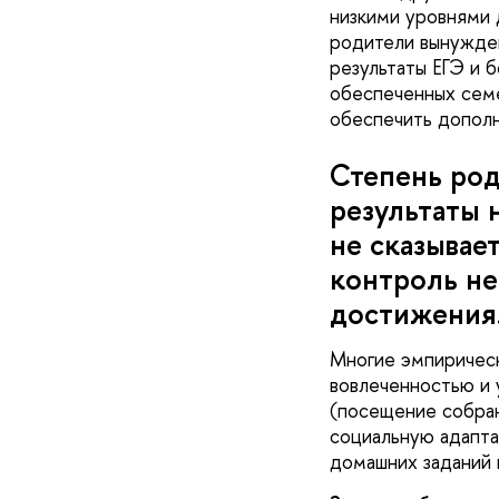
низкими уровнями 
родители вынужден
результаты ЕГЭ и 
обеспеченных семе
обеспечить допол
Степень род
результаты 
не сказывае
контроль не
достижения
Многие эмпиричес
вовлеченностью и 
(посещение собран
социальную адапта
домашних заданий 