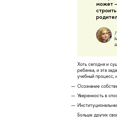
может –
строить
родите
Л
М
д
Хоть сегодня и су
ребенка, и эта за
учебный процесс, 
Осознание собстве
Уверенность в спо
Институциональная
Больше других сво