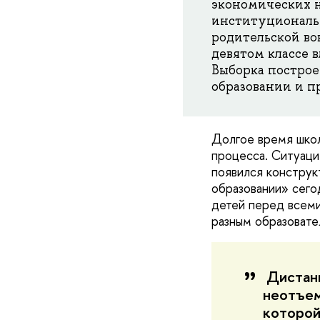
экономических 
институциональ
родительской во
девятом классе 
Выборка построе
образовании и п
Долгое время школ
процесса. Ситуаци
появился конструк
образовании» сего
детей перед всеми
разным образовате
Дистанц
неотъем
которой