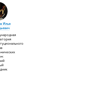
в Илья
дьевич
ународная
атория
туционального
за
мических
м:
ший
ый
дник