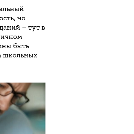
тельный
сть, но
даний – тут в
ничном
жны быть
на школьных