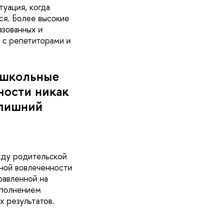
туация, когда
ся. Более высокие
азованных и
 с репетиторами и
 школьные
ности никак
злишний
жду родительской
ьной вовлеченности
равленной на
ыполнением
х результатов.