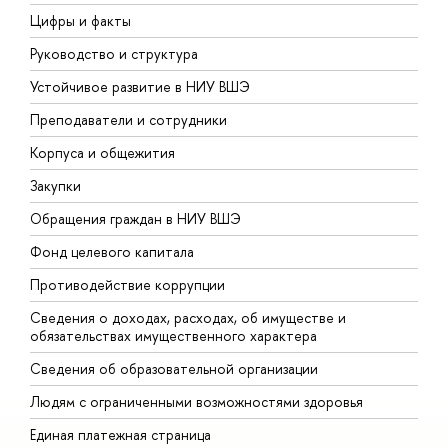
Цифры и факты
Л
Руководство и структура
Д
Устойчивое развитие в НИУ ВШЭ
О
Преподаватели и сотрудники
П
Корпуса и общежития
В
Закупки
П
Обращения граждан в НИУ ВШЭ
А
Фонд целевого капитала
Д
Противодействие коррупции
Ц
Сведения о доходах, расходах, об имуществе и
Б
обязательствах имущественного характера
О
Сведения об образовательной организации
О
Людям с ограниченными возможностями здоровья
Единая платежная страница