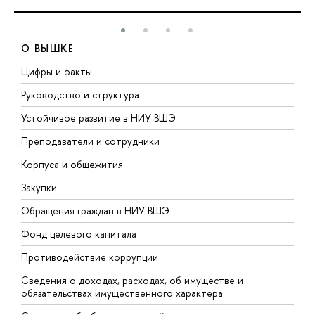
О ВЫШКЕ
Цифры и факты
Л
Руководство и структура
Д
Устойчивое развитие в НИУ ВШЭ
О
Преподаватели и сотрудники
П
Корпуса и общежития
В
Закупки
П
Обращения граждан в НИУ ВШЭ
А
Фонд целевого капитала
Д
Противодействие коррупции
Ц
Сведения о доходах, расходах, об имуществе и
Б
обязательствах имущественного характера
О