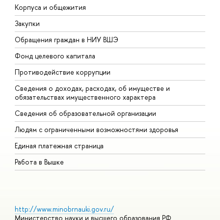
Корпуса и общежития
В
Закупки
П
Обращения граждан в НИУ ВШЭ
А
Фонд целевого капитала
Д
Противодействие коррупции
Ц
Сведения о доходах, расходах, об имуществе и
Б
обязательствах имущественного характера
О
Сведения об образовательной организации
О
Людям с ограниченными возможностями здоровья
Единая платежная страница
Работа в Вышке
http://www.minobrnauki.gov.ru/
Министерство науки и высшего образования РФ